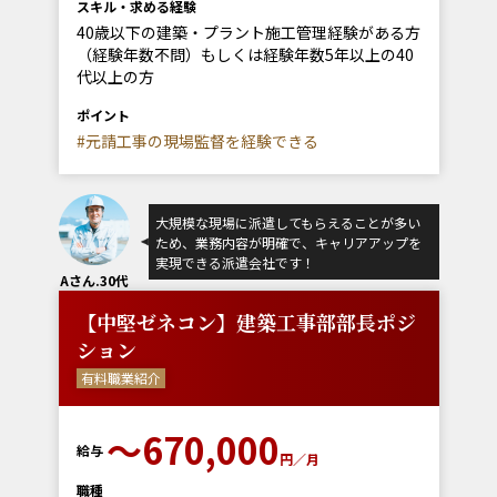
スキル・求める経験
40歳以下の建築・プラント施工管理経験がある方
（経験年数不問）もしくは経験年数5年以上の40
代以上の方
ポイント
#元請工事の現場監督を経験できる
大規模な現場に派遣してもらえることが多い
ため、業務内容が明確で、キャリアアップを
実現できる派遣会社です！
Aさん.30代
【中堅ゼネコン】建築工事部部長ポジ
ション
有料職業紹介
〜670,000
給与
円／月
職種