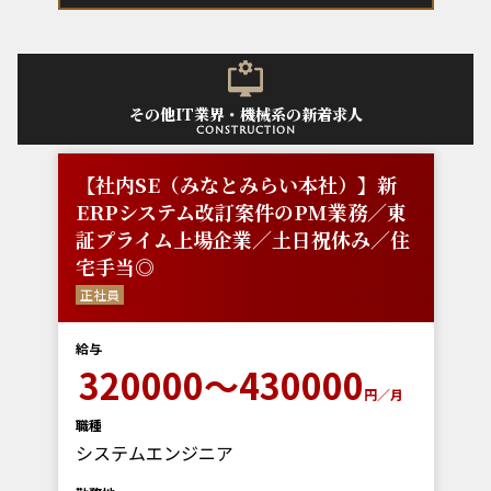
その他IT業界・機械系の新着求人
construction
【社内SE（みなとみらい本社）】新
ERPシステム改訂案件のPM業務／東
証プライム上場企業／土日祝休み／住
宅手当◎
正社員
給与
320000～430000
円／月
職種
システムエンジニア