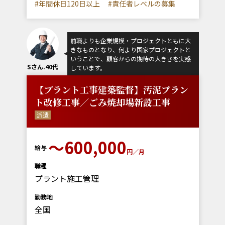
#年間休日120日以上
#責任者レベルの募集
前職よりも企業規模・プロジェクトともに大
きなものとなり、何より国家プロジェクトと
いうことで、顧客からの期待の大きさを実感
Sさん.40代
しています。
【プラント工事建築監督】汚泥プラン
ト改修工事／ごみ焼却場新設工事
派遣
～600,000
給与
円／月
職種
プラント施工管理
勤務地
全国