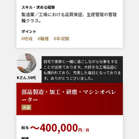
スキル・求める経験
製造業／工場における品質保証、生産管理の管理
職クラス。
ポイント
#地域
#職種
#年収額
自宅で家族と一緒に過ごしながら仕事をする
ことが出来ております。大好きな工場品証に
も携われており、充実した毎日となっておりま
Kさん.50代
す。ありがとうございました。
部品製造・加工・研磨・マシンオペレ
ーター
派遣
〜400,000
給与
円／月
職種