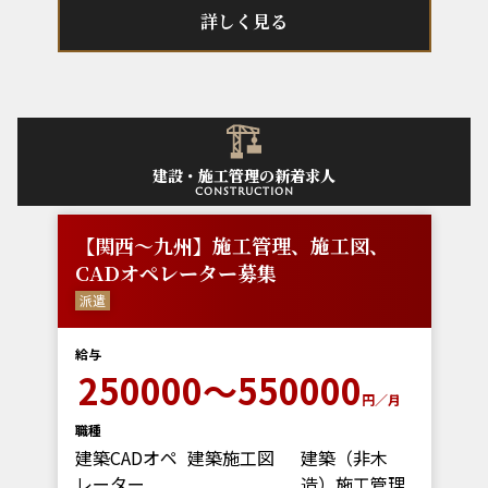
詳しく見る
建設・施工管理の新着求人
construction
【関西～九州】施工管理、施工図、
CADオペレーター募集
派遣
給与
250000～550000
円／月
職種
建築CADオペ
建築施工図
建築（非木
レーター
造）施工管理