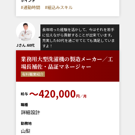
ポイント
#通勤時間
#組込みスキル
長年培った経験を活かして、今はそれを若手
に伝えながら貢献することが出来ています。
充実した60代を過ごせてとても満足していま
Jさん.60代
すよ！
業務用大型洗濯機の製造メーカー／工
場長補佐・品証マネージャー
有料職業紹介
〜420,000
給与
円／月
職種
詳細設計
勤務地
山梨