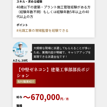
スキル・求める経験
40歳以下の建築・プラント施工管理経験がある方
（経験年数不問）もしくは経験年数5年以上の40
代以上の方
ポイント
#元請工事の現場監督を経験できる
大規模な現場に派遣してもらえることが多い
ため、業務内容が明確で、キャリアアップを
実現できる派遣会社です！
Aさん.30代
【中堅ゼネコン】建築工事部部長ポジ
ション
有料職業紹介
〜670,000
給与
円／月
職種