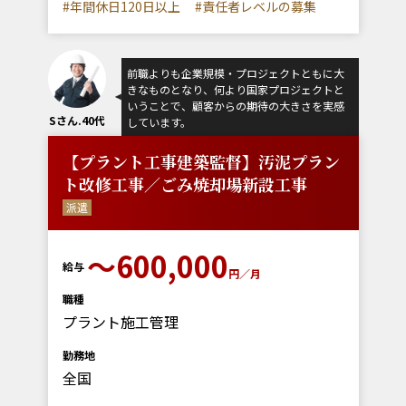
#年間休日120日以上
#責任者レベルの募集
前職よりも企業規模・プロジェクトともに大
きなものとなり、何より国家プロジェクトと
いうことで、顧客からの期待の大きさを実感
Sさん.40代
しています。
【プラント工事建築監督】汚泥プラン
ト改修工事／ごみ焼却場新設工事
派遣
～600,000
給与
円／月
職種
プラント施工管理
勤務地
全国