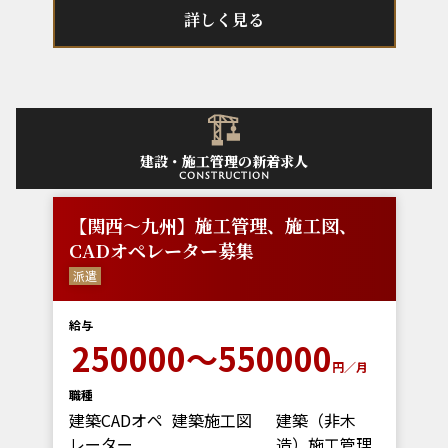
詳しく見る
建設・施工管理の新着求人
construction
【関西～九州】施工管理、施工図、
CADオペレーター募集
派遣
給与
250000～550000
円／月
職種
建築CADオペ
建築施工図
建築（非木
レーター
造）施工管理