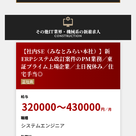
その他IT業界・機械系の新着求人
construction
【社内SE（みなとみらい本社）】新
ERPシステム改訂案件のPM業務／東
証プライム上場企業／土日祝休み／住
宅手当◎
正社員
給与
320000～430000
円／月
職種
システムエンジニア