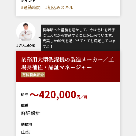
ポイント
#通勤時間
#組込みスキル
長年培った経験を活かして、今はそれを若手
に伝えながら貢献することが出来ています。
充実した60代を過ごせてとても満足していま
Jさん.60代
すよ！
業務用大型洗濯機の製造メーカー／工
場長補佐・品証マネージャー
有料職業紹介
〜420,000
給与
円／月
職種
詳細設計
勤務地
山梨