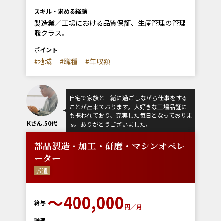
スキル・求める経験
製造業／工場における品質保証、生産管理の管理
職クラス。
ポイント
#地域
#職種
#年収額
自宅で家族と一緒に過ごしながら仕事をする
ことが出来ております。大好きな工場品証に
も携われており、充実した毎日となっておりま
Kさん.50代
す。ありがとうございました。
部品製造・加工・研磨・マシンオペレ
ーター
派遣
〜400,000
給与
円／月
職種