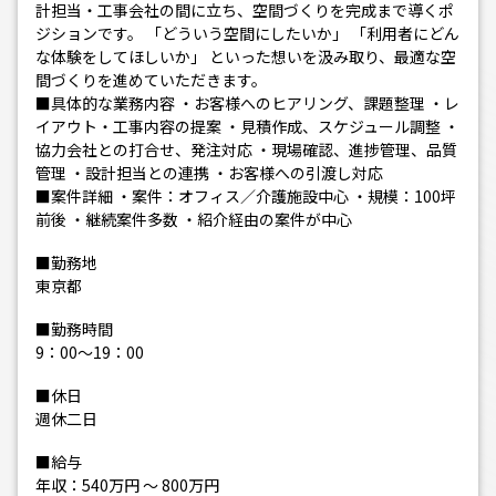
計担当・工事会社の間に立ち、空間づくりを完成まで導くポ
ジションです。 「どういう空間にしたいか」 「利用者にどん
な体験をしてほしいか」 といった想いを汲み取り、最適な空
間づくりを進めていただきます。
■具体的な業務内容 ・お客様へのヒアリング、課題整理 ・レ
イアウト・工事内容の提案 ・見積作成、スケジュール調整 ・
協力会社との打合せ、発注対応 ・現場確認、進捗管理、品質
管理 ・設計担当との連携 ・お客様への引渡し対応
■案件詳細 ・案件：オフィス／介護施設中心 ・規模：100坪
前後 ・継続案件多数 ・紹介経由の案件が中心
■勤務地
東京都
■勤務時間
9：00～19：00
■休日
週休二日
■給与
年収：540万円 ～ 800万円