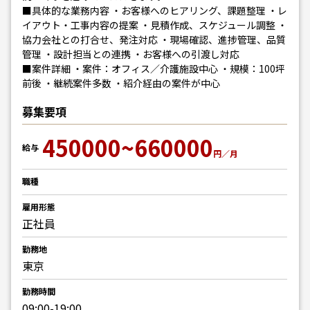
■具体的な業務内容 ・お客様へのヒアリング、課題整理 ・レ
イアウト・工事内容の提案 ・見積作成、スケジュール調整 ・
協力会社との打合せ、発注対応 ・現場確認、進捗管理、品質
管理 ・設計担当との連携 ・お客様への引渡し対応
■案件詳細 ・案件：オフィス／介護施設中心 ・規模：100坪
前後 ・継続案件多数 ・紹介経由の案件が中心
募集要項
450000~660000
給与
円／月
職種
雇用形態
正社員
勤務地
東京
勤務時間
09:00-19:00