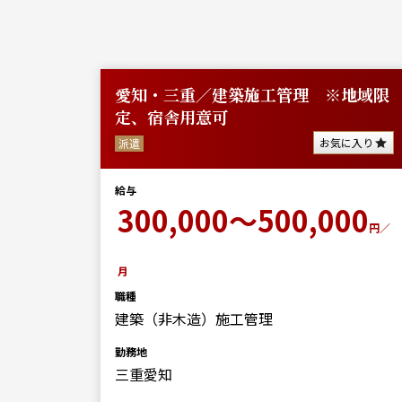
／東海
愛知・三重／建築施工管理 ※地域限
定、宿舎用意可
に入り
お気に入り
派遣
給与
00
300,000～500,000
円／
円／
月
職種
建築（非木造）施工管理
勤務地
三重愛知