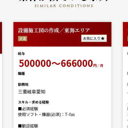
similar conditions
設備施工図の作成／東海エリア
お気に入り
派遣
給与
500000～666000
円／月
職種
勤務地
三重岐阜愛知
スキル・求める経験
■必須経験
使用ソフト・機器(必須)：T-fas
■歓迎経験