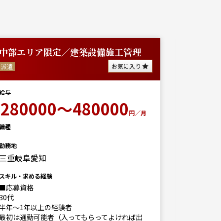
中部エリア限定／建築設備施工管理
JR工
お気に入り
派遣
派遣
給与
50
給与
280000～480000
円／月
職種
職種
土木
勤務地
勤務地
三重岐阜愛知
三重
スキル・求める経験
スキル・求
■応募資格
工事管理
30代
状態に問
半年～1年以上の経験者
年齢：20歳
最初は通勤可能者（入ってもらってよければ出