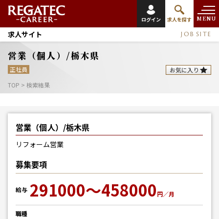
MENU
ログイン
求人を探す
求人サイト
JOB SITE
営業（個人）/栃木県
正社員
お気に入り
TOP
>
検索結果
営業（個人）/栃木県
リフォーム営業
募集要項
291000～458000
給与
円／月
職種