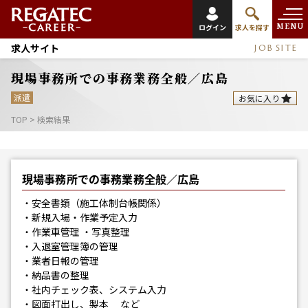
MENU
ログイン
求人を探す
求人サイト
JOB SITE
現場事務所での事務業務全般／広島
派遣
お気に入り
TOP
>
検索結果
現場事務所での事務業務全般／広島
・安全書類（施工体制台帳関係）
・新規入場・作業予定入力
・作業車管理 ・写真整理
・入退室管理簿の管理
・業者日報の管理
・納品書の整理
・社内チェック表、システム入力
・図面打出し、製本 など