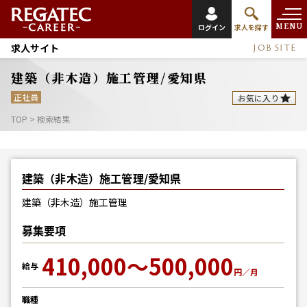
MENU
ログイン
求人を探す
求人サイト
JOB SITE
建築（非木造）施工管理/愛知県
正社員
お気に入り
TOP
>
検索結果
建築（非木造）施工管理/愛知県
建築（非木造）施工管理
募集要項
410,000～500,000
給与
円／月
職種