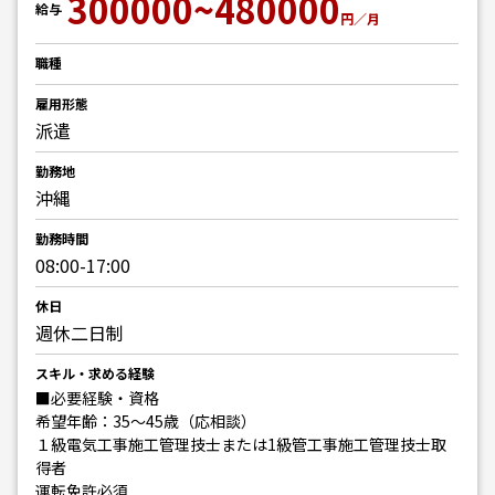
300000~480000
給与
円／月
職種
雇用形態
派遣
勤務地
沖縄
勤務時間
08:00-17:00
休日
週休二日制
スキル・求める経験
■必要経験・資格
希望年齢：35～45歳（応相談）
１級電気工事施工管理技士または1級管工事施工管理技士取
得者
運転免許必須