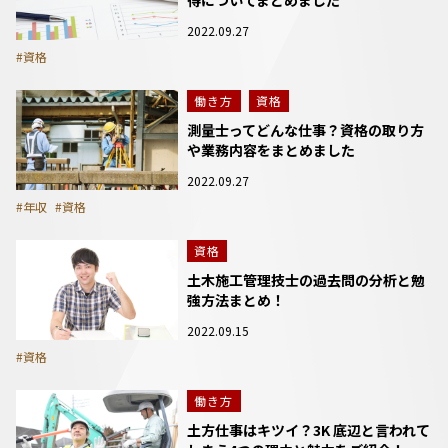
2022.09.27
#資格
働き方
資格
測量士ってどんな仕事？資格の取り方
や業務内容をまとめました
2022.09.27
#年収
#資格
資格
土木施工管理技士の過去問の分析と勉
強方法まとめ！
2022.09.15
#資格
働き方
土方仕事はキツイ？3K 底辺と言われて