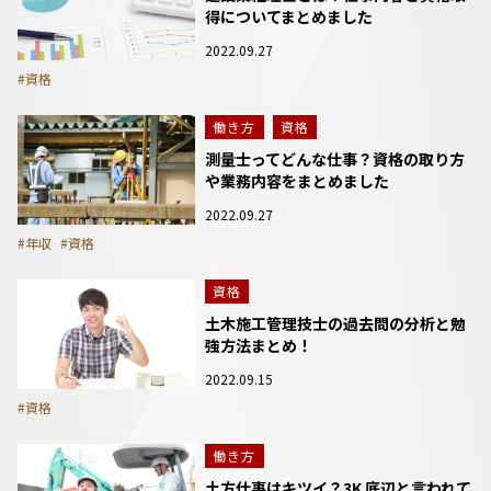
得についてまとめました
2022.09.27
#資格
働き方
資格
測量士ってどんな仕事？資格の取り方
や業務内容をまとめました
2022.09.27
#年収
#資格
資格
土木施工管理技士の過去問の分析と勉
強方法まとめ！
2022.09.15
#資格
働き方
土方仕事はキツイ？3K 底辺と言われて