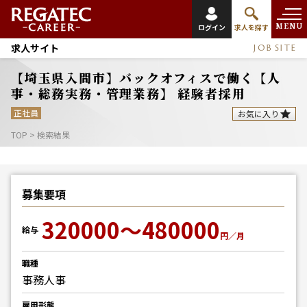
MENU
ログイン
求人を探す
求人サイト
JOB SITE
【埼玉県入間市】バックオフィスで働く【人
事・総務実務・管理業務】 経験者採用
正社員
お気に入り
TOP
>
検索結果
募集要項
320000～480000
給与
円／月
職種
事務
人事
雇用形態