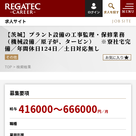
MENU
ログイン
求人を探す
求人サイト
JOB SITE
【茨城】プラント設備の工事監理・保修業務
（機械設備／原子炉、タービン） ※寮社宅完
備／年間休日124日／土日対応無し
その他
お気に入り
TOP
>
検索結果
募集要項
416000～666000
給与
円／月
職種
雇用形態