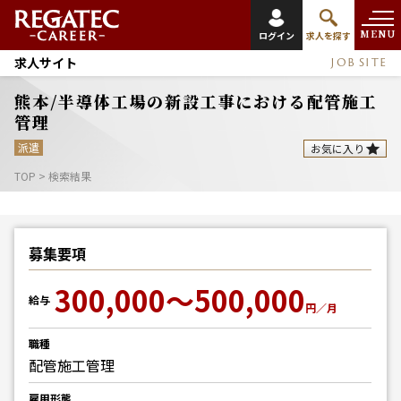
MENU
ログイン
求人を探す
求人サイト
JOB SITE
熊本/半導体工場の新設工事における配管施工
管理
派遣
お気に入り
TOP
>
検索結果
募集要項
300,000～500,000
給与
円／月
職種
配管施工管理
雇用形態