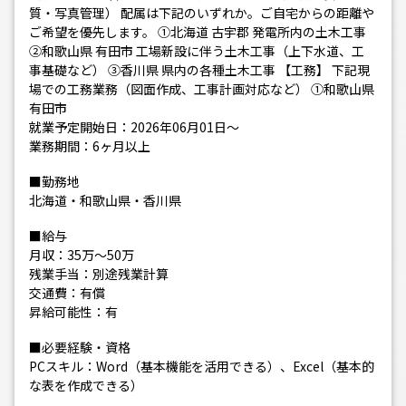
質・写真管理） 配属は下記のいずれか。ご自宅からの距離や
ご希望を優先します。 ①北海道 古宇郡 発電所内の土木工事
②和歌山県 有田市 工場新設に伴う土木工事（上下水道、工
事基礎など） ③香川県 県内の各種土木工事 【工務】 下記現
場での工務業務（図面作成、工事計画対応など） ①和歌山県
有田市
就業予定開始日：2026年06月01日～
業務期間：6ヶ月以上
■勤務地
北海道・和歌山県・香川県
■給与
月収：35万～50万
残業手当：別途残業計算
交通費：有償
昇給可能性：有
■必要経験・資格
PCスキル：Word（基本機能を活用できる）、Excel（基本的
な表を作成できる）