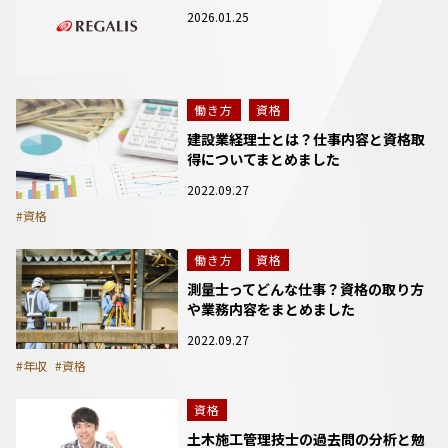
2026.01.25
働き方
資格
建設業経理士とは？仕事内容と資格取
得についてまとめました
2022.09.27
#資格
働き方
資格
測量士ってどんな仕事？資格の取り方
や業務内容をまとめました
2022.09.27
#年収
#資格
資格
土木施工管理技士の過去問の分析と勉