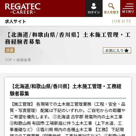
MENU
ログイン
求人を探す
求人サイト
JOB SITE
【北海道/和歌山県/香川県】土木施工管理・工
務経験者募集
派遣
お気に入り
TOP
>
検索結果
【北海道/和歌山県/香川県】土木施工管理・工務経
験者募集
【施工管理】 各現場での土木施工管理業務（工程・安全・品
質・写真管理） 配属は下記のいずれか。ご自宅からの距離や
ご希望を優先します。 ①北海道 古宇郡 発電所内の土木工事
②和歌山県 有田市 工場新設に伴う土木工事（上下水道、工
事基礎など） ③香川県 県内の各種土木工事 【工務】 下記現
場での工務業務（図面作成、工事計画対応など） ①和歌山県