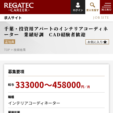
MENU
ログイン
求人を探す
求人サイト
JOB SITE
千葉・投資用アパートのインテリアコーディネ
ーター 業績好調 CAD経験者歓迎
正社員
お気に入り
TOP
>
検索結果
募集要項
333000～458000
給与
円／月
職種
インテリアコーディネーター
雇用形態