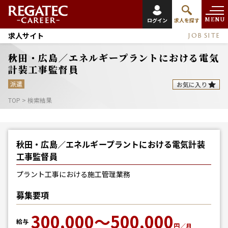
MENU
ログイン
求人を探す
求人サイト
JOB SITE
秋田・広島／エネルギープラントにおける電気
計装工事監督員
派遣
お気に入り
TOP
>
検索結果
秋田・広島／エネルギープラントにおける電気計装
工事監督員
プラント工事における施工管理業務
募集要項
300,000～500,000
給与
円／月