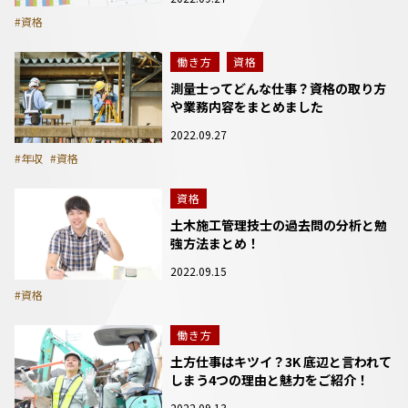
#資格
働き方
資格
測量士ってどんな仕事？資格の取り方
や業務内容をまとめました
2022.09.27
#年収
#資格
資格
土木施工管理技士の過去問の分析と勉
強方法まとめ！
2022.09.15
#資格
働き方
土方仕事はキツイ？3K 底辺と言われて
しまう4つの理由と魅力をご紹介！
2022.09.13