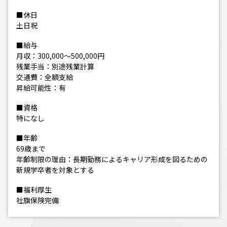
■休日
土日祝
■給与
月収：300,000～500,000円
残業手当：別途残業計算
交通費：全額支給
昇給可能性：有
■資格
特になし
■年齢
69歳まで
年齢制限の理由：長期勤務によるキャリア形成を図るための
新規学卒者を対象とする
■福利厚生
社旗保険完備