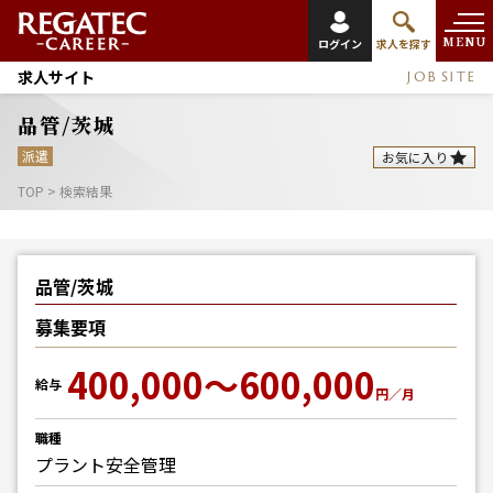
MENU
ログイン
求人を探す
求人サイト
JOB SITE
品管/茨城
派遣
お気に入り
TOP
>
検索結果
品管/茨城
募集要項
400,000～600,000
給与
円／月
職種
プラント安全管理