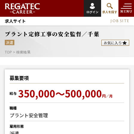
MENU
ログイン
求人を探す
求人サイト
JOB SITE
プラント定修工事の安全監督／千葉
派遣
お気に入り
TOP
>
検索結果
募集要項
350,000～500,000
給与
円／月
職種
プラント安全管理
雇用形態
派遣