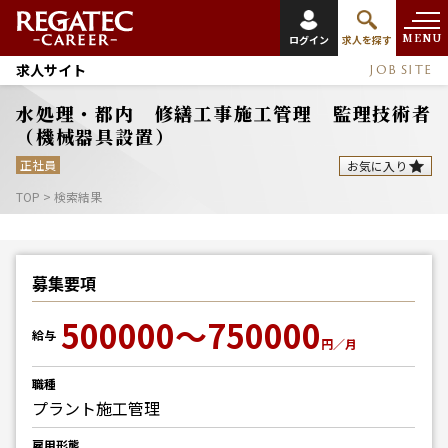
MENU
ログイン
求人を探す
求人サイト
JOB SITE
水処理・都内 修繕工事施工管理 監理技術者
（機械器具設置）
正社員
お気に入り
TOP
>
検索結果
募集要項
500000～750000
給与
円／月
職種
プラント施工管理
雇用形態