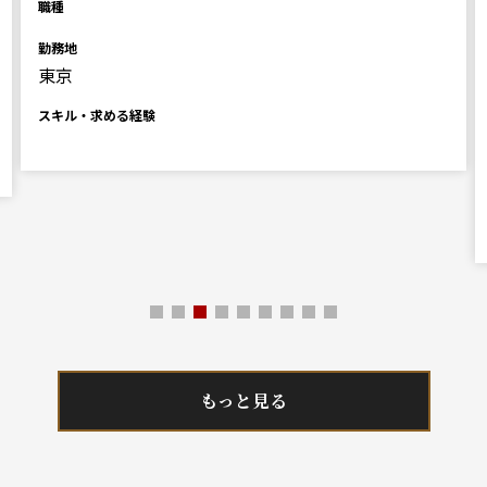
職種
勤務地
千葉東京神奈川
スキル・求める経験
■必須スキル・経験
PCスキル(必須)：Word 
的な表を作成できる)...
もっと見る