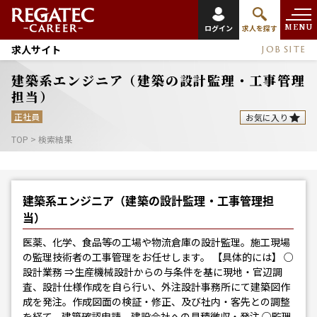
MENU
ログイン
求人を探す
求人サイト
JOB SITE
建築系エンジニア（建築の設計監理・工事管理
担当）
正社員
お気に入り
TOP
>
検索結果
建築系エンジニア（建築の設計監理・工事管理担
当）
医薬、化学、食品等の工場や物流倉庫の設計監理。施工現場
の監理技術者の工事管理をお任せします。 【具体的には】 ○
設計業務 ⇒生産機械設計からの与条件を基に現地・官辺調
査、設計仕様作成を自ら行い、外注設計事務所にて建築図作
成を発注。作成図面の検証・修正、及び社内・客先との調整
を経て、建築確認申請、建設会社への見積徴収・発注 ○監理