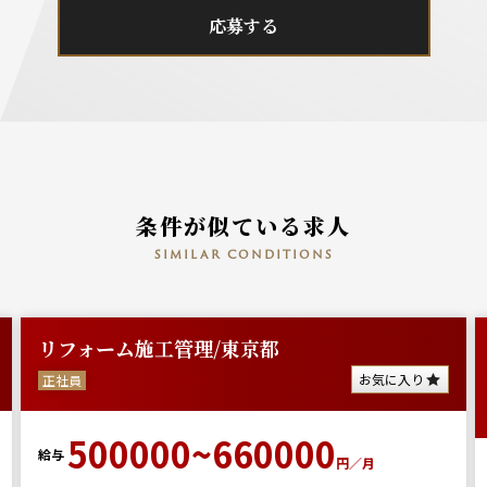
応募する
条件が似ている求人
similar conditions
管理/東京都
【都内/23区内
築施工管理/即日
お気に入り
派遣
00~660000
円／月
350000
給与