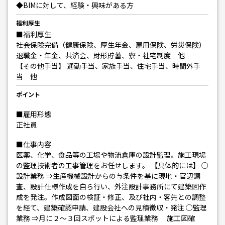
◆BIMに対して、経験・興味がある方
福利厚生
■福利厚生
社会保険完備（健康保険、厚生年金、雇用保険、労災保険）
退職金・年金、共済会、財形貯蓄、寮・社宅制度 他
【その他手当】 通勤手当、家族手当、住宅手当、時間外手
当 他
ポイント
■雇用形態
正社員
■仕事内容
医薬、化学、食品等の工場や物流倉庫の設計監理。施工現場
の監理技術者の工事管理をお任せします。 【具体的には】 ○
設計業務 ⇒生産機械設計からの与条件を基に現地・官辺調
査、設計仕様作成を自ら行い、外注設計事務所にて建築図作
成を発注。作成図面の検証・修正、及び社内・客先との調整
を経て、建築確認申請、建設会社への見積徴収・発注 ○監理
業務 ⇒月に２～３回スポットによる監理業務 施工図確