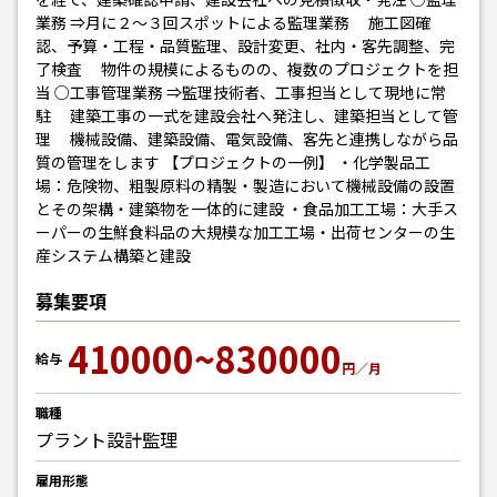
業務 ⇒月に２～３回スポットによる監理業務 施工図確
認、予算・工程・品質監理、設計変更、社内・客先調整、完
了検査 物件の規模によるものの、複数のプロジェクトを担
当 ○工事管理業務 ⇒監理技術者、工事担当として現地に常
駐 建築工事の一式を建設会社へ発注し、建築担当として管
理 機械設備、建築設備、電気設備、客先と連携しながら品
質の管理をします 【プロジェクトの一例】 ・化学製品工
場：危険物、粗製原料の精製・製造において機械設備の設置
とその架構・建築物を一体的に建設 ・食品加工工場：大手ス
ーパーの生鮮食料品の大規模な加工工場・出荷センターの生
産システム構築と建設
募集要項
410000~830000
給与
円／月
職種
プラント設計監理
雇用形態