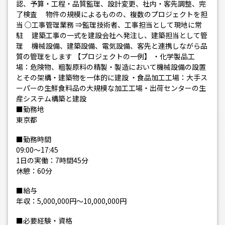
認、予算・工程・品質監理、設計変更、社内・客先調整、完
了検査 物件の規模によるものの、複数のプロジェクトを担
当 ○工事管理業務 ⇒監理技術者、工事担当として現地に常
駐 建築工事の一式を建設会社へ発注し、建築担当として管
理 機械設備、建築設備、電気設備、客先と連携しながら品
質の管理をします 【プロジェクトの一例】 ・化学製品工
場：危険物、粗製原料の精製・製造において機械設備の設置
とその架構・建築物を一体的に建設 ・食品加工工場：大手ス
ーパーの生鮮食料品の大規模な加工工場・出荷センターの生
産システム構築と建設
■勤務地
東京都
■勤務時間
09:00～17:45
1日の実働：7時間45分
休憩：60分
■給与
年収：5,000,000円～10,000,000円
■必要経験・資格