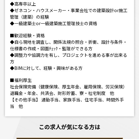
◆高専卒以上
◆ゼネコン・ハウスメーカー・事業会社での建築設計or施工
管理（建築）の経験
◆一級建築士or一級建築施工管理技士の資格
■歓迎経験・資格
◆自ら現地を調査し、関係法規の照合・折衝、設計与条件・
仕様書の作成・図面ﾁｪｯｸ・監理ができる方
◆調整力や協調力を有し、プロジェクトを進める事が出来る
方
◆BIMに対して、経験・興味がある方
■福利厚生
社会保険完備（健康保険、厚生年金、雇用保険、労災保険）
退職金・年金、共済会、財形貯蓄、寮・社宅制度 他
【その他手当】 通勤手当、家族手当、住宅手当、時間外手
当 他
この求人が気になる方は