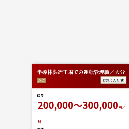
大分
半導体製造工場での運転管理職／大分
に入り
お気に入り
派遣
給与
0
200,000～300,000
円／月
円／
月