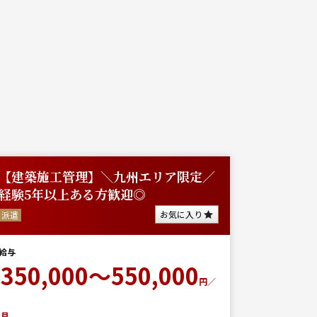
【建築施工管理】＼九州エリア限定／
【建築
経験5年以上ある方歓迎◎
派遣
お気に入り
派遣
給与
300
給与
350,000～550,000
円／
月
月