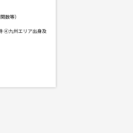
 関数等）
持 ④九州エリア出身及