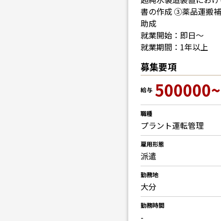
書の作成 ③薬品運搬
助成
就業開始：即日～
就業期間：1年以上
募集要項
500000~
給与
職種
プラント運転管理
雇用形態
派遣
勤務地
大分
勤務時間
-