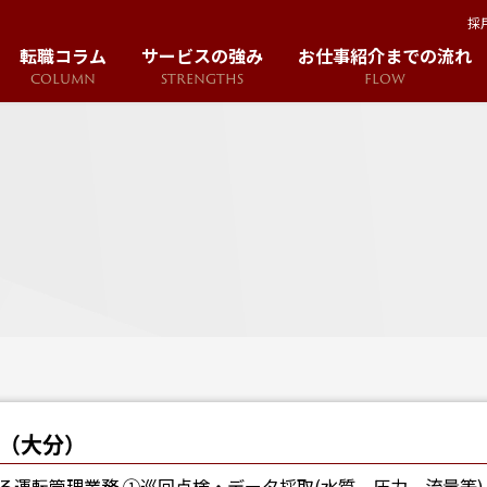
採
転職コラム
サービスの強み
お仕事紹介までの流れ
COLUMN
STRENGTHS
FLOW
）
（大分）
る運転管理業務 ①巡回点検・データ採取(水質、圧力、流量等)