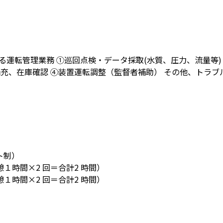
る運転管理業務 ①巡回点検・データ採取(水質、圧力、流量等)
補充、在庫確認 ④装置運転調整（監督者補助） その他、トラ
ト制）
（休憩１時間×2 回＝合計2 時間）
（休憩１時間×2 回＝合計2 時間）