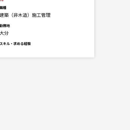
職種
建築（非
職種
建築（非木造）施工管理
勤務地
大分
勤務地
大分
スキル・求
■必要経
スキル・求める経験
PCスキル(
る)