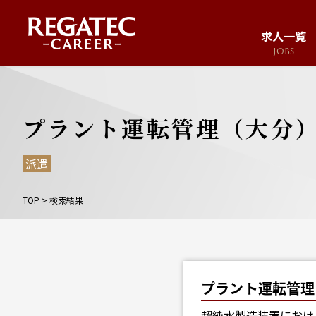
求人一覧
JOBS
求人サイト
JOB SITE
プラント運転管理（大分
派遣
TOP
>
検索結果
プラント運転管理
超純水製造装置におけ