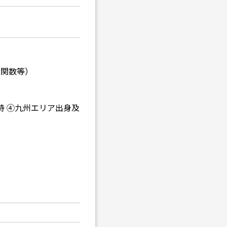
 関数等）
持 ④九州エリア出身及