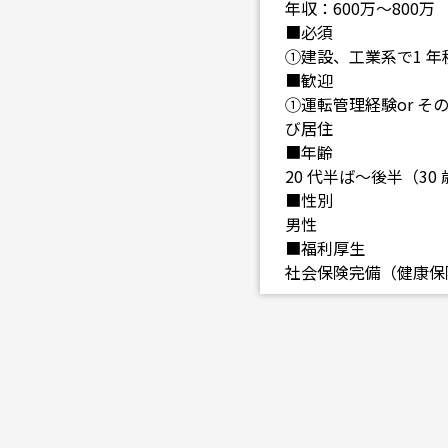
年収：600万～800万
■必須
①建設、工業系で1 年
■歓迎
①運転管理経験or そ
び居住
■年齢
20 代半ば～後半（30
■性別
男性
■福利厚生
社会保険完備（健康保