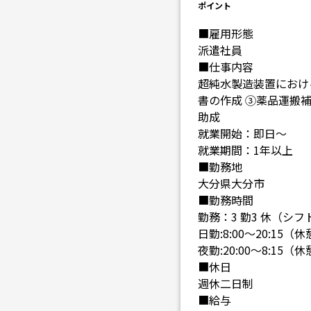
ポイント
■雇用形態
派遣社員
■仕事内容
超純水製造装置におけ
書の作成 ③薬品運搬
助成
就業開始：即日～
就業期間：1年以上
■勤務地
大分県大分市
■勤務時間
勤務：3 勤3 休（シフ
日勤:8:00～20:15
夜勤:20:00～8:15
■休日
週休二日制
■給与