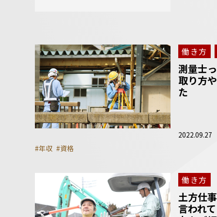
働き方
測量士っ
取り方や
た
2022.09.27
#年収
#資格
働き方
土方仕事
言われて