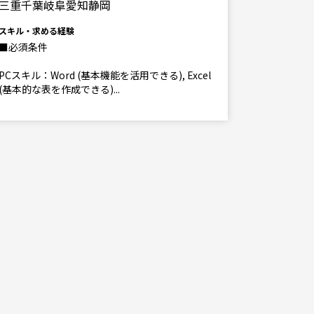
三重千葉岐阜愛知静岡
スキル・求
■必須ス
スキル・求める経験
PCスキル(
■必須条件
Excel (
PCスキル：Word (基本機能を活用できる), Excel
(基本的な表を作成できる)...