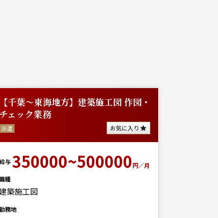
【千葉～東海地方】建築施工図 作図・
【都内/
チェック業務
に伴う
お気に入り
派遣
派遣
350000~500000
35
給与
給与
円／月
職種
職種
建築施工図
勤務地
千葉東京
勤務地