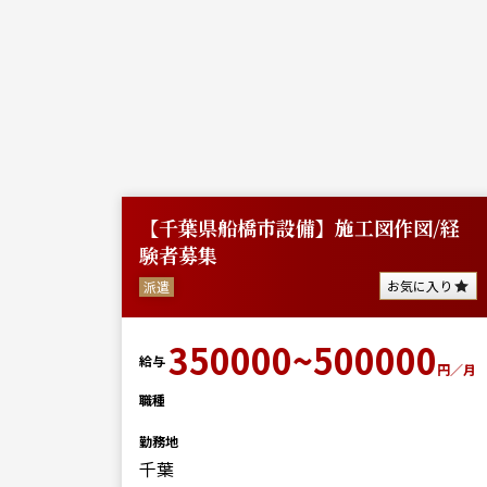
)】~
【千葉県船橋市設備】施工図作図/経
クト
験者募集
お気に入り
派遣
に入り
350000~500000
給与
円／月
0
職種
円／月
勤務地
千葉
管理