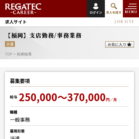
MENU
ログイン
求人を探す
求人サイト
JOB SITE
【福岡】支店勤務/事務業務
派遣
お気に入り
TOP
>
検索結果
募集要項
250,000～370,000
給与
円／月
職種
一般事務
雇用形態
派遣