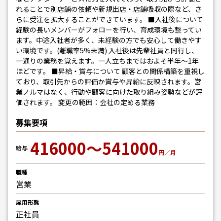
れることで別店舗の依頼や新規出店・店舗吸収の際など、さ
らに受注を拡大することができています。 ■入社後について
経験の長いメンバーがフォローを行い、育成環境も整ってい
ます。中途入社者が多く、未経験の方でも安心して働きやす
い環境です。(離職率5%未満) 入社後は先輩社員と同行し、
一通りの業務を覚えます。一人立ちまではおよそ半年〜1年
ほどです。 ■昇給・賞与について 顧客との関係構築を重視し
ており、取引先からの評価か賞与や昇給に反映されます。営
業ノルマはなく、行動や顧客に向けた取り組み姿勢などが評
価されます。 変更の範囲：会社の定める業務
募集要項
416000～541000
給与
円／月
職種
営業
雇用形態
正社員