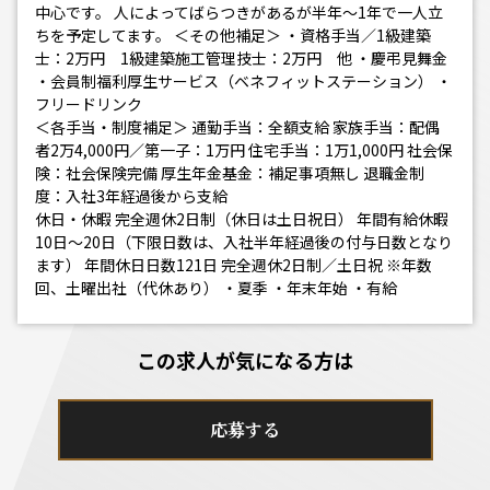
中心です。 人によってばらつきがあるが半年〜1年で一人立
ちを予定してます。 ＜その他補足＞ ・資格手当／1級建築
士：2万円 1級建築施工管理技士：2万円 他 ・慶弔見舞金
・会員制福利厚生サービス（ベネフィットステーション） ・
フリードリンク
＜各手当・制度補足＞ 通勤手当：全額支給 家族手当：配偶
者2万4,000円／第一子：1万円 住宅手当：1万1,000円 社会保
険：社会保険完備 厚生年金基金：補足事項無し 退職金制
度：入社3年経過後から支給
休日・休暇 完全週休2日制（休日は土日祝日） 年間有給休暇
10日〜20日（下限日数は、入社半年経過後の付与日数となり
ます） 年間休日日数121日 完全週休2日制／土日祝 ※年数
回、土曜出社（代休あり） ・夏季 ・年末年始 ・有給
この求人が気になる方は
応募する