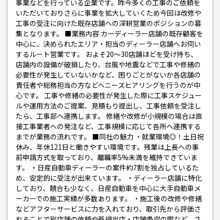
事業などを行っている企業です。昨今多くの工事のご依頼を
いただいておりさらに事業を拡大していくため今回は改修や
工事の受注に向けた既存店舗への深耕営業のポジションの募
集となります。 ■業務内容 カーディーラー店舗の既存顧客を
中心に、決められたエリア・担当のディーラー店舗へお伺い
するルート営業です。 およそ20〜30店舗ほどを受け持ち、
店舗内の設備が破損したり、台風や地震などで工事や修繕の
必要性が発生していないかなど、困りごとがないか各店舗の
責任者や総務担当の方などへニーズヒアリングを行うのが中
心です。 工事や修繕の必要性が発生した際に工事スケジュー
ルや運用方法のご提案、見積もり提出し、工事依頼を受注し
たら、工事部へ連携します。 修繕や改修が小規模の場合は直
接工事業者への発注など、工事規模に応じて各所へ連携する
までが業務の流れです。 ■同社の魅力 ・就業環境◎！土日祝
休み、年休121日と働きやすい環境です。残業は上長への事
前申請方式を取っており、離職率5%未満を維持できていま
す。 ・日産自動車ディーラーの案件約7割を独占しているた
め、安定的に受注が出来ています。 ・ディーラー店舗に特化
しており、競合も少なく、日産自動車を中心に大手自動車メ
ーカーでの施工実績が多数あります。 ・施工後の改修や修繕
などアフターサービスに力を入れており、取引先から評価さ
れることで別店舗の依頼や新規出店・店舗吸収の際など、さ