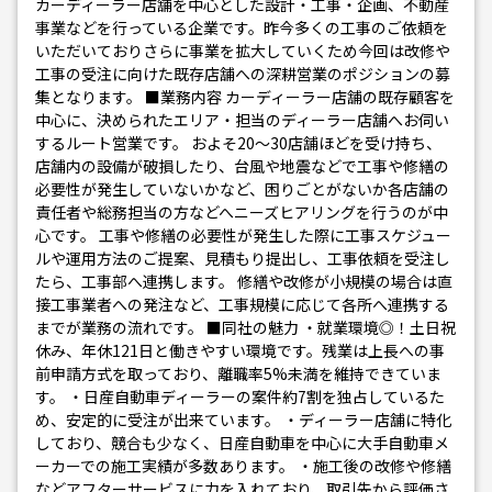
カーディーラー店舗を中心とした設計・工事・企画、不動産
事業などを行っている企業です。昨今多くの工事のご依頼を
いただいておりさらに事業を拡大していくため今回は改修や
工事の受注に向けた既存店舗への深耕営業のポジションの募
集となります。 ■業務内容 カーディーラー店舗の既存顧客を
中心に、決められたエリア・担当のディーラー店舗へお伺い
するルート営業です。 およそ20〜30店舗ほどを受け持ち、
店舗内の設備が破損したり、台風や地震などで工事や修繕の
必要性が発生していないかなど、困りごとがないか各店舗の
責任者や総務担当の方などへニーズヒアリングを行うのが中
心です。 工事や修繕の必要性が発生した際に工事スケジュー
ルや運用方法のご提案、見積もり提出し、工事依頼を受注し
たら、工事部へ連携します。 修繕や改修が小規模の場合は直
接工事業者への発注など、工事規模に応じて各所へ連携する
までが業務の流れです。 ■同社の魅力 ・就業環境◎！土日祝
休み、年休121日と働きやすい環境です。残業は上長への事
前申請方式を取っており、離職率5%未満を維持できていま
す。 ・日産自動車ディーラーの案件約7割を独占しているた
め、安定的に受注が出来ています。 ・ディーラー店舗に特化
しており、競合も少なく、日産自動車を中心に大手自動車メ
ーカーでの施工実績が多数あります。 ・施工後の改修や修繕
などアフターサービスに力を入れており、取引先から評価さ