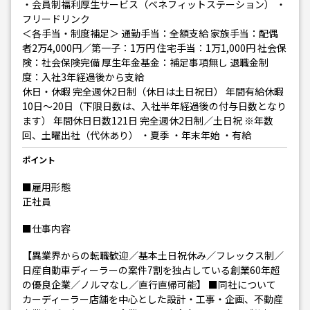
・会員制福利厚生サービス（ベネフィットステーション） ・
フリードリンク
＜各手当・制度補足＞ 通勤手当：全額支給 家族手当：配偶
者2万4,000円／第一子：1万円 住宅手当：1万1,000円 社会保
険：社会保険完備 厚生年金基金：補足事項無し 退職金制
度：入社3年経過後から支給
休日・休暇 完全週休2日制（休日は土日祝日） 年間有給休暇
10日〜20日（下限日数は、入社半年経過後の付与日数となり
ます） 年間休日日数121日 完全週休2日制／土日祝 ※年数
回、土曜出社（代休あり） ・夏季 ・年末年始 ・有給
ポイント
■雇用形態
正社員
■仕事内容
【異業界からの転職歓迎／基本土日祝休み／フレックス制／
日産自動車ディーラーの案件7割を独占している創業60年超
の優良企業／ノルマなし／直行直帰可能】 ■同社について
カーディーラー店舗を中心とした設計・工事・企画、不動産