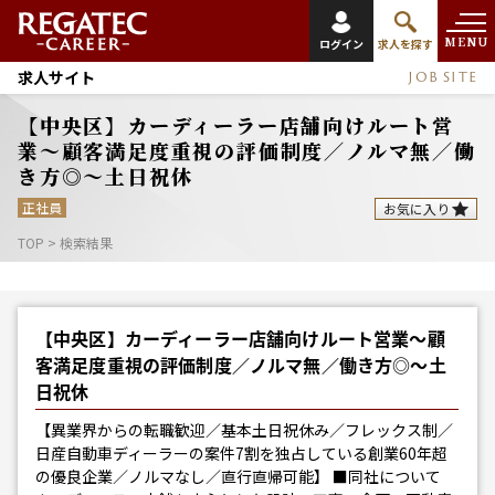
MENU
ログイン
求人を探す
求人サイト
JOB SITE
【中央区】カーディーラー店舗向けルート営
業〜顧客満足度重視の評価制度／ノルマ無／働
き方◎〜土日祝休
正社員
お気に入り
TOP
>
検索結果
【中央区】カーディーラー店舗向けルート営業〜顧
客満足度重視の評価制度／ノルマ無／働き方◎〜土
日祝休
【異業界からの転職歓迎／基本土日祝休み／フレックス制／
日産自動車ディーラーの案件7割を独占している創業60年超
の優良企業／ノルマなし／直行直帰可能】 ■同社について