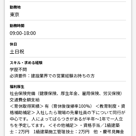
勤務地
東京
勤務時間
09:00-18:00
休日
土日祝
スキル・求める経験
学歴不問
必須要件：建設業界での営業経験お持ちの方
福利厚生
社会保険完備（健康保険、厚生年金、雇用保険、労災保険）
交通費全額支給
＜育休取得実績＞ 有（育休後復帰率100%） ＜教育制度・資
格補助補足＞ 入社したら現場の先輩社員の下について同行が
中心です。 人によってばらつきがあるが半年〜1年で一人立
ちを予定してます。 ＜その他補足＞ ・資格手当／1級建築
士：2万円 1級建築施工管理技士：2万円 他 ・慶弔見舞金