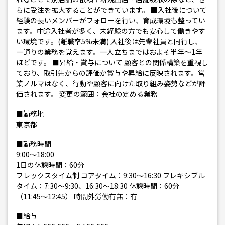
らに受注を拡大することができています。 ■入社後について
経験の長いメンバーがフォローを行い、育成環境も整ってい
ます。中途入社者が多く、未経験の方でも安心して働きやす
い環境です。(離職率5%未満) 入社後は先輩社員と同行し、
一通りの業務を覚えます。一人立ちまではおよそ半年〜1年
ほどです。 ■昇給・賞与について 顧客との関係構築を重視し
ており、取引先からの評価か賞与や昇給に反映されます。営
業ノルマはなく、行動や顧客に向けた取り組み姿勢などが評
価されます。 変更の範囲：会社の定める業務
■勤務地
東京都
■勤務時間
9:00～18:00
1日の休憩時間：60分
フレックスタイム制 コアタイム：9:30〜16:30 フレキシブル
タイム：7:30〜9:30、16:30〜18:30 休憩時間：60分
（11:45〜12:45） 時間外労働有無：有
■給与