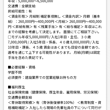
年収：5,000,000～6,500,000
交通費：全額支給
昇給可能性：有
＜賃金形態＞ 月給制 補足事項無し ＜賃金内訳＞ 月額（基本
給）：260,000円〜400,000円 ＜月給＞ 260,000円〜400,000
円 ＜昇給有無＞ 有 ＜残業手当＞ 有 ＜給与補足＞ 年収はこれ
までの経験を考慮して決定します。 面接にてご相談下さい。
□モデル年収 5,000,000円 / 入社1年目・主任、３０歳
7,000,000円 / 入社5年目・係長、４０歳 8,000,000円 / 入社
10年目・課長、４５歳 賃金はあくまでも目安の金額であり、
選考を通じて上下する可能性があります。 月給(月額)は固定
手当を含めた表記です。
■必要経験・資格
学歴不問
必須要件：建設業界での営業経験お持ちの方
■福利厚生
社会保険完備（健康保険、厚生年金、雇用保険、労災保険）
交通費全額支給
＜育休取得実績＞ 有（育休後復帰率100%） ＜教育制度・資
格補助補足＞ 入社したら現場の先輩社員の下について同行が