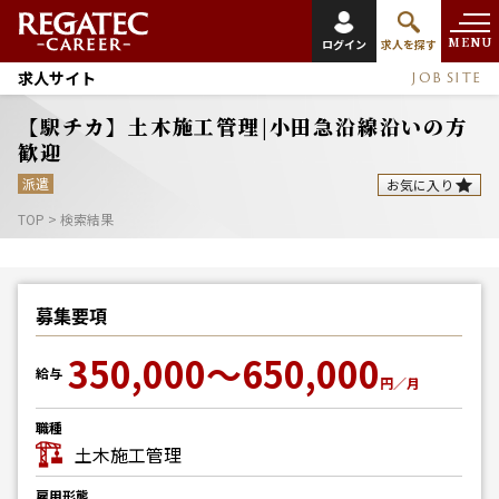
MENU
ログイン
求人を探す
求人サイト
JOB SITE
【駅チカ】土木施工管理|小田急沿線沿いの方
歓迎
派遣
お気に入り
TOP
>
検索結果
募集要項
350,000～650,000
給与
円／月
職種
土木施工管理
雇用形態