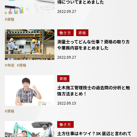
得についてまとめました
2022.09.27
#資格
働き方
資格
測量士ってどんな仕事？資格の取り方
や業務内容をまとめました
2022.09.27
#年収
#資格
資格
土木施工管理技士の過去問の分析と勉
強方法まとめ！
2022.09.15
#資格
働き方
土方仕事はキツイ？3K 底辺と言われて