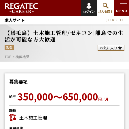
MENU
ログイン
求人を探す
求人サイト
JOB SITE
【馬毛島】土木施工管理/ゼネコン|離島での生
活が可能な方大歓迎
派遣
お気に入り
TOP
>
検索結果
募集要項
350,000～650,000
給与
円／月
職種
土木施工管理
雇用形態