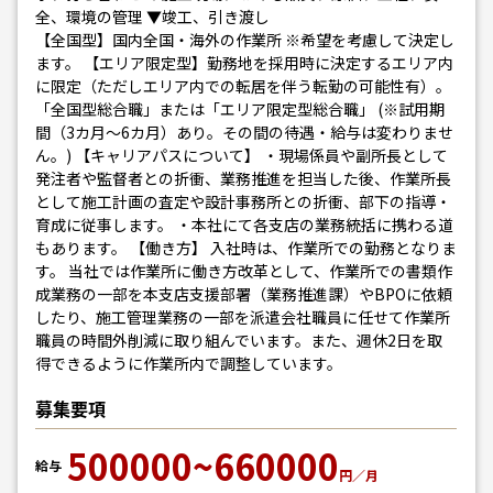
全、環境の管理 ▼竣工、引き渡し
【全国型】国内全国・海外の作業所 ※希望を考慮して決定し
ます。 【エリア限定型】勤務地を採用時に決定するエリア内
に限定（ただしエリア内での転居を伴う転勤の可能性有）。
「全国型総合職」または「エリア限定型総合職」 (※試用期
間（3カ月～6カ月）あり。その間の待遇・給与は変わりませ
ん。) 【キャリアパスについて】 ・現場係員や副所長として
発注者や監督者との折衝、業務推進を担当した後、作業所長
として施工計画の査定や設計事務所との折衝、部下の指導・
育成に従事します。 ・本社にて各支店の業務統括に携わる道
もあります。 【働き方】 入社時は、作業所での勤務となりま
す。 当社では作業所に働き方改革として、作業所での書類作
成業務の一部を本支店支援部署（業務推進課）やBPOに依頼
したり、施工管理業務の一部を派遣会社職員に任せて作業所
職員の時間外削減に取り組んでいます。また、週休2日を取
得できるように作業所内で調整しています。
募集要項
500000~660000
給与
円／月