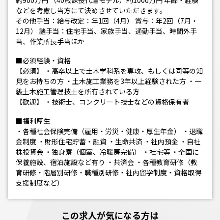
約900万円 （40歳課長代理モデル）約1000万円 年齢・経験
などを考慮し当方にて決めさせていただきます。
その他手当：給与改定：年1回（4月） 賞与：年2回（7月・
12月） 諸手当：住宅手当、家族手当、通勤手当、時間外手
当、作業所長手当ほか
■必須経験・資格
【必須】 ・高卒以上で土木学科系を専攻、もしくは同等の知
見をお持ちの方 ・土木施工業務を3年以上経験された方 ・一
級土木施工管理技士を所有されている方
【歓迎】 ・技術士、コンクリート技士などの資格保有者
■福利厚生
・各種社会保険完備（雇用・労災・健康・厚生年金） ・退職
金制度 ・財形住宅貯蓄・融資 ・生命共済 ・社内預金 ・自社
株投資会 ・独身寮（個室、冷暖房完備） ・社宅等 ・全国に
保養施設、宿泊施設など有り ・共済会 ・各種教育研修（教
育研修・階層別研修・職種別研修・社内留学制度・資格取得
支援制度など）
この求人が気になる方は