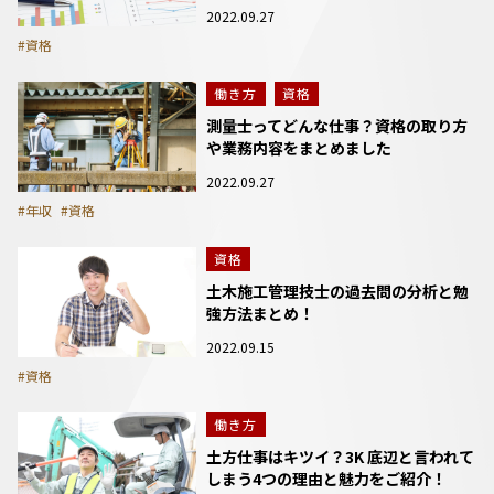
2022.09.27
#資格
働き方
資格
測量士ってどんな仕事？資格の取り方
や業務内容をまとめました
2022.09.27
#年収
#資格
資格
土木施工管理技士の過去問の分析と勉
強方法まとめ！
2022.09.15
#資格
働き方
土方仕事はキツイ？3K 底辺と言われて
しまう4つの理由と魅力をご紹介！