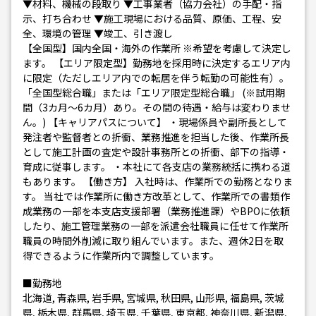
▼材料、機械の段取り ▼工事業者（協力会社）の手配・指
示、打ち合わせ ▼施工現場における品質、原価、工程、安
全、環境の管理 ▼竣工、引き渡し
【全国型】国内全国・海外の作業所 ※希望を考慮して決定し
ます。 【エリア限定型】勤務地を採用時に決定するエリア内
に限定（ただしエリア内での転居を伴う転勤の可能性有）。
「全国型総合職」または「エリア限定型総合職」 (※試用期
間（3カ月～6カ月）あり。その間の待遇・給与は変わりませ
ん。) 【キャリアパスについて】 ・現場係員や副所長として
発注者や監督者との折衝、業務推進を担当した後、作業所長
として施工計画の査定や設計事務所との折衝、部下の指導・
育成に従事します。 ・本社にて各支店の業務統括に携わる道
もあります。 【働き方】 入社時は、作業所での勤務となりま
す。 当社では作業所に働き方改革として、作業所での書類作
成業務の一部を本支店支援部署（業務推進課）やBPOに依頼
したり、施工管理業務の一部を派遣会社職員に任せて作業所
職員の時間外削減に取り組んでいます。また、週休2日を取
得できるように作業所内で調整しています。
■勤務地
北海道, 青森県, 岩手県, 宮城県, 秋田県, 山形県, 福島県, 茨城
県, 栃木県, 群馬県, 埼玉県, 千葉県, 東京都, 神奈川県, 新潟県,