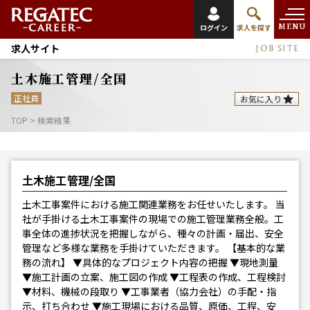
MENU
ログイン
求人を探す
求人サイト
JOB SITE
土木施工管理/全国
正社員
お気に入り
TOP
>
検索結果
土木施工管理/全国
土木工事案件における施工関連業務をお任せいたします。 当
社が手掛ける土木工事案件の現場での施工管理業務全般。工
事全体の進捗状況を把握しながら、種々の計画・届出、安全
管理など多様な業務を手掛けていただきます。 【基本的な業
務の流れ】 ▼具体的なプロジェクト内容の把握 ▼現地測量
▼施工計画の立案、施工図の作成 ▼工程表の作成、工程検討
▼材料、機械の段取り ▼工事業者（協力会社）の手配・指
示、打ち合わせ ▼施工現場における品質、原価、工程、安