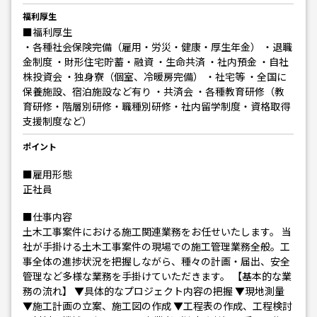
福利厚生
■福利厚生
・各種社会保険完備（雇用・労災・健康・厚生年金） ・退職
金制度 ・財形住宅貯蓄・融資 ・生命共済 ・社内預金 ・自社
株投資会 ・独身寮（個室、冷暖房完備） ・社宅等 ・全国に
保養施設、宿泊施設など有り ・共済会 ・各種教育研修（教
育研修・階層別研修・職種別研修・社内留学制度・資格取得
支援制度など）
ポイント
■雇用形態
正社員
■仕事内容
土木工事案件における施工関連業務をお任せいたします。 当
社が手掛ける土木工事案件の現場での施工管理業務全般。工
事全体の進捗状況を把握しながら、種々の計画・届出、安全
管理など多様な業務を手掛けていただきます。 【基本的な業
務の流れ】 ▼具体的なプロジェクト内容の把握 ▼現地測量
▼施工計画の立案、施工図の作成 ▼工程表の作成、工程検討