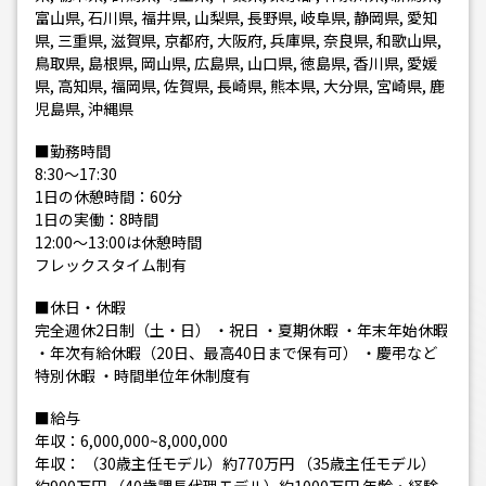
富山県, 石川県, 福井県, 山梨県, 長野県, 岐阜県, 静岡県, 愛知
県, 三重県, 滋賀県, 京都府, 大阪府, 兵庫県, 奈良県, 和歌山県,
鳥取県, 島根県, 岡山県, 広島県, 山口県, 徳島県, 香川県, 愛媛
県, 高知県, 福岡県, 佐賀県, 長崎県, 熊本県, 大分県, 宮崎県, 鹿
児島県, 沖縄県
■勤務時間
8:30～17:30
1日の休憩時間：60分
1日の実働：8時間
12:00〜13:00は休憩時間
フレックスタイム制有
■休日・休暇
完全週休2日制（土・日） ・祝日 ・夏期休暇 ・年末年始休暇
・年次有給休暇（20日、最高40日まで保有可） ・慶弔など
特別休暇 ・時間単位年休制度有
■給与
年収：6,000,000~8,000,000
年収： （30歳主任モデル）約770万円 （35歳主任モデル）