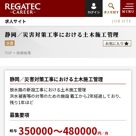
MENU
ログイン
求人を探す
求人サイト
JOB SITE
静岡／災害対策工事における土木施工管理
派遣
お気に入り
TOP
>
検索結果
静岡／災害対策工事における土木施工管理
放水路の新設工事における土木施工管理
洪水被害等の対策のための施設 着工から2年経過しており、
残り1年ほど
募集要項
350000～480000
給与
円／月