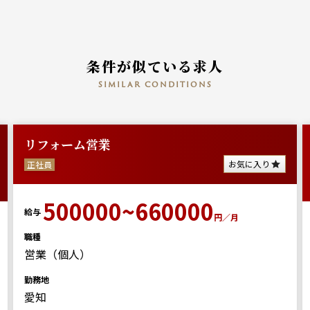
条件が似ている求人
similar conditions
業
【岐阜県】鉄道関
日就業可
お気に入り
派遣
00~660000
円／月
350000
給与
職種
土木施工管理
勤務地