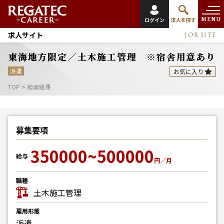
MENU
ログイン
求人を探す
求人サイト
JOB SITE
東海地方限定／土木施工管理 ※宿舎用意あり
派遣
お気に入り
TOP
>
検索結果
募集要項
350000~500000
給与
円／月
職種
土木施工管理
雇用形態
派遣