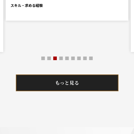
岐阜
スキル・求める経験
■必須
Word (基本機能を活用で
る)
JR東海の工事管...
もっと見る