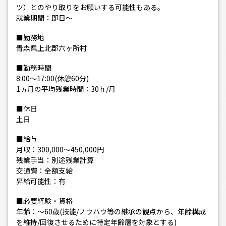
ツ）とのやり取りをお願いする可能性もある。
就業期間：即日～
■勤務地
青森県上北郡六ヶ所村
■勤務時間
8:00～17:00(休憩60分)
1ヵ月の平均残業時間：30ｈ/月
■休日
土日
■給与
月収：300,000～450,000円
残業手当：別途残業計算
交通費：全額支給
昇給可能性：有
■必要経験・資格
年齢：～60歳(技能/ノウハウ等の継承の観点から、年齢構成
を維持/回復させるために特定年齢層を対象とする)