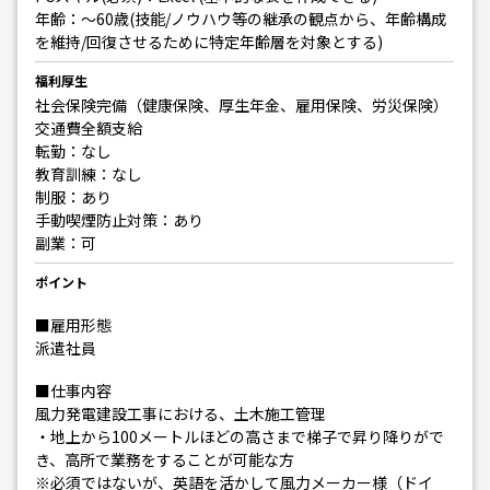
年齢：～60歳(技能/ノウハウ等の継承の観点から、年齢構成
を維持/回復させるために特定年齢層を対象とする)
福利厚生
社会保険完備（健康保険、厚生年金、雇用保険、労災保険）
交通費全額支給
転勤：なし
教育訓練：なし
制服：あり
手動喫煙防止対策：あり
副業：可
ポイント
■雇用形態
派遣社員
■仕事内容
風力発電建設工事における、土木施工管理
・地上から100メートルほどの高さまで梯子で昇り降りがで
き、高所で業務をすることが可能な方
※必須ではないが、英語を活かして風力メーカー様（ドイ