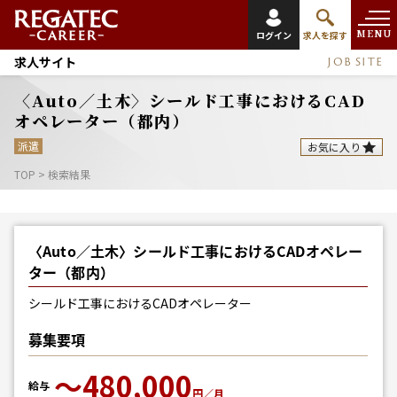
MENU
ログイン
求人を探す
求人サイト
JOB SITE
〈Auto／土木〉シールド工事におけるCAD
オペレーター（都内）
派遣
お気に入り
TOP
>
検索結果
〈Auto／土木〉シールド工事におけるCADオペレー
ター（都内）
シールド工事におけるCADオペレーター
募集要項
〜480,000
給与
円／月