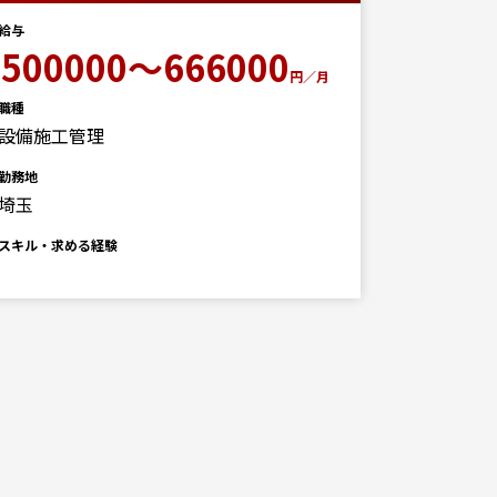
給与
500000～666000
給与
円／月
333
職種
設備施工管理
職種
建築CA
勤務地
埼玉
勤務地
埼玉
スキル・求める経験
スキル・求
■歓迎ス
使用ソフト