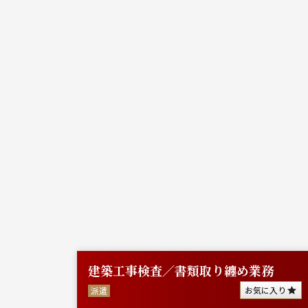
建築工事検査／書類取り纏め業務
に入り
お気に入り
派遣