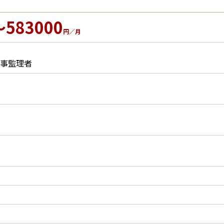
～583000
円／月
事監理者