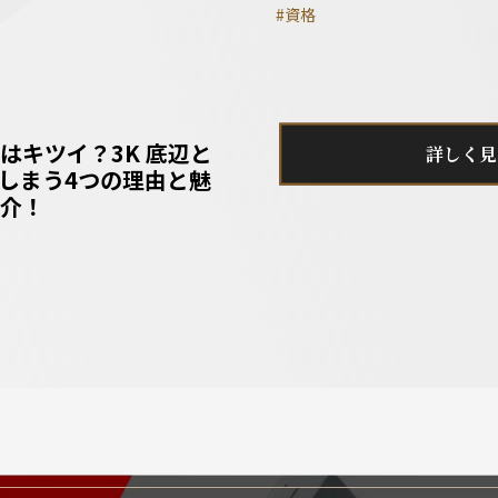
#資格
はキツイ？3K 底辺と
詳しく見
しまう4つの理由と魅
介！