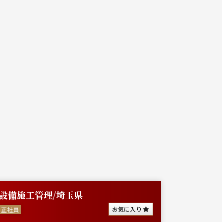
設備施工管理/埼玉県
プレカ
す【シ
お気に入り
正社員
正社員