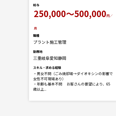
0
円／月
給与
250,000～500,000
円／
月
職種
プラント施工管理
の影響で
勤務地
三重岐阜愛知静岡
り、65
スキル・求める経験
・男女不問（ごみ焼却場→ダイオキシンの影響で
女性不可現場あり）
・年齢も基本不問 お客さんの要望により、65
歳以上...