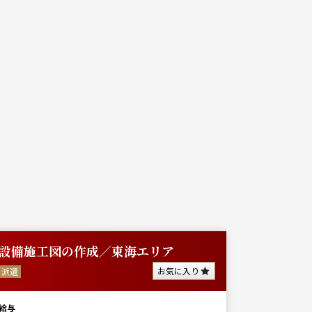
設備施工図の作成／東海エリア
公共事
務【経
お気に入り
派遣
派遣
給与