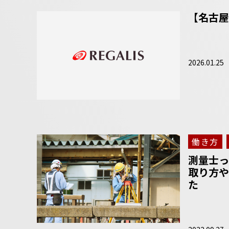
【名古屋
2026.01.25
働き方
測量士っ
取り方や
た