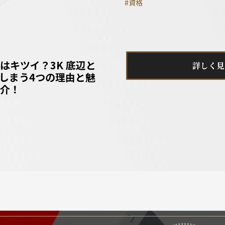
#資格
はキツイ？3K 底辺と
詳しく見
しまう4つの理由と魅
介！