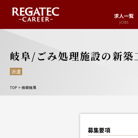
求人一覧
JOBS
求人サイト
JOB SITE
岐阜/ごみ処理施設の新築
派遣
TOP
>
検索結果
募集要項