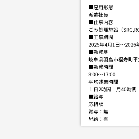
■雇用形態
派遣社員
■仕事内容
ごみ処理施設（SRC,
■工事期間
2025年4月1日～2026
■勤務地
岐阜県羽島市福寿町平方字
■勤務時間
8:00～17:00
平均残業時間
１日2時間 月40時間
■給与
応相談
賞与：無
昇給：有