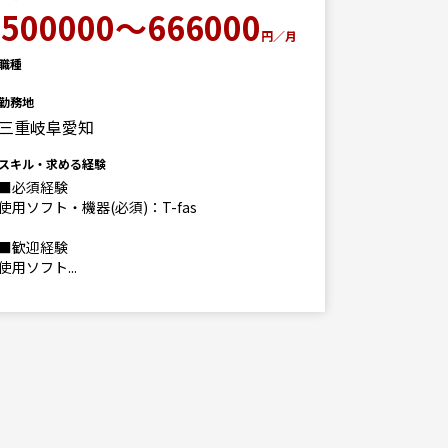
500000～666000
給与
円／月
500
職種
勤務地
月
三重岐阜愛知
職種
発注者支
スキル・求める経験
■必須経験
勤務地
使用ソフト・機器(必須)：T-fas
岐阜
■歓迎経験
スキル・求
使用ソフト...
■必要経
【必須資
１級また
も可
【...