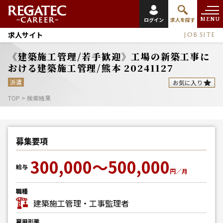
MENU
ログイン
求人を探す
求人サイト
JOB SITE
《建築施工管理/若手歓迎》工場の新築工事に
おける建築施工管理/熊本 20241127
派遣
お気に入り
TOP
>
検索結果
募集要項
300,000～500,000
給与
円／月
職種
建築施工管理・工事監理者
雇用形態