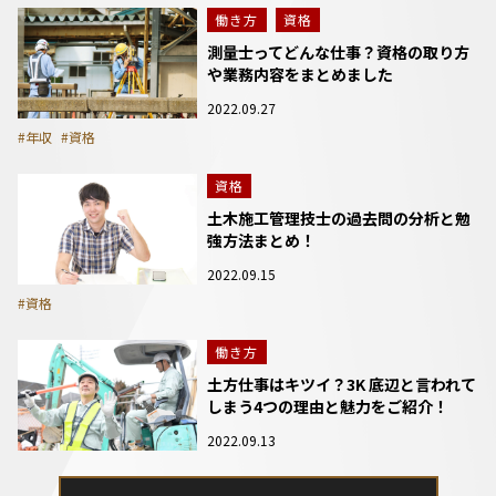
働き方
資格
測量士ってどんな仕事？資格の取り方
や業務内容をまとめました
2022.09.27
#年収
#資格
資格
土木施工管理技士の過去問の分析と勉
強方法まとめ！
2022.09.15
#資格
働き方
土方仕事はキツイ？3K 底辺と言われて
しまう4つの理由と魅力をご紹介！
2022.09.13