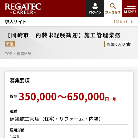
MENU
ログイン
求人を探す
求人サイト
JOB SITE
【岡崎市｜内装未経験歓迎】施工管理業務
派遣
お気に入り
TOP
>
検索結果
募集要項
350,000～650,000
給与
円／月
職種
建築施工管理（住宅・リフォーム・内装）
雇用形態
派遣