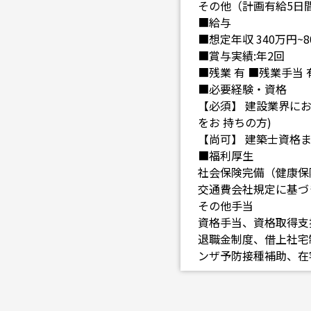
その他（計画有給5日間
■給与
■想定年収 340万円~800
■賞与実績:年2回
■残業 有 ■残業手当
■必要経験・資格
【必須】 建設業界に
をお 持ちの方)
【尚可】 建築士資格
■福利厚生
社会保険完備（健康保
交通費会社規定に基づき支
その他手当
資格手当、資格取得支
退職金制度、借上社宅
ンザ予防接種補助、在