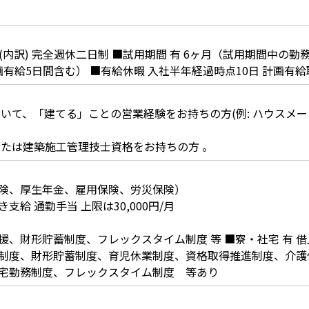
2日 (内訳) 完全週休二日制 ■試用期間 有 6ヶ月（試用期間中の
画有給5日間含む） ■有給休暇 入社半年経過時点10日 計画有
おいて、「建てる」ことの営業経験をお持ちの方(例: ハウスメ
または建築施工管理技士資格をお持ちの方 。
険、厚生年金、雇用保険、労災保険）
給 通勤手当 上限は30,000円/月
援、財形貯蓄制度、フレックスタイム制度 等 ■寮・社宅 有 
制度、財形貯蓄制度、育児休業制度、資格取得推進制度、介護
宅勤務制度、フレックスタイム制度 等あり