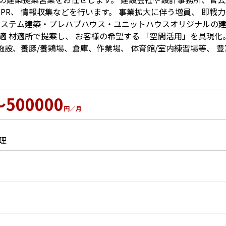
PR、 情報収集などを行います。 事業拡大に伴う増員、 即戦力
システム建築・プレハブハウス・ユニットハウスオリジナルの
適 材適所で提案し、 お客様の希望する 「空間活用」を具現化
施設、養豚/養鶏場、倉庫、作業場、 体育館/室内練習場等、 豊
～500000
円／月
理