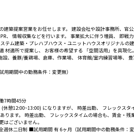
の建築提案営業をお任せします。 建設会社や設計事務所、官
PR、 情報収集などを行います。 事業拡大に伴う増員、 即戦力
システム建築・プレハブハウス・ユニットハウスオリジナルの
適 材適所で提案し、 お客様の希望する 「空間活用」を具現化
施設、養豚/養鶏場、倉庫、作業場、 体育館/室内練習場等、 豊
月（試用期間中の勤務条件：変更無）
実働7時間45分
45 (休憩12:00~13:00) になりますが、 時差出勤、 フレックスタ
) の場合もあります。 時差出勤、 フレックスタイムの場合も、賃金
更はございません。
 完全週休二日制 ■試用期間 有 6ヶ月（試用期間中の勤務条件：変