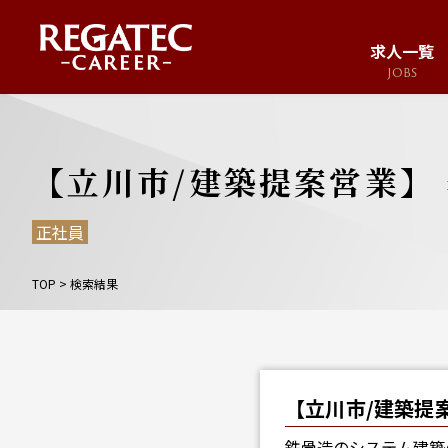
求人一覧
JOBS
求人サイト
JOB SITE
【立川市/建築提案営業】 
正社員
TOP
>
検索結果
【立川市/建築提案
鉄骨造のシステム建築