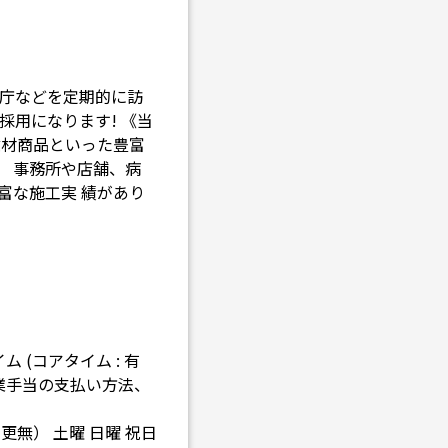
公庁などを定期的に訪
採用になります! 《当
建材商品といった豊富
。 事務所や店舗、病
富な施工実 績があり
イム (コアタイム : 有
・残業手当の支払い方法、
更無） 土曜 日曜 祝日