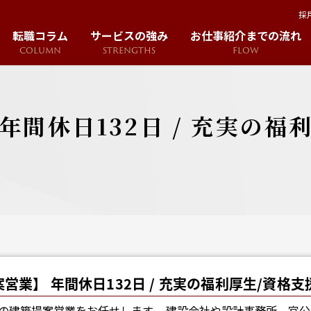
採
転職コラム
サービスの強み
お仕事紹介までの流れ
COLUMN
STRENGTHS
FLOW
年間休日132日 / 充実の福
営業】 年間休日132日 / 充実の福利厚生/資格支
の建築提案営業をお任せします。 建設会社や設計事務所、官