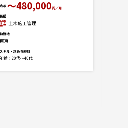
〜480,000
給与
円／月
給与
350
職種
土木施工管理
勤務地
月
東京
職種
建築（非
スキル・求める経験
年齢：20代～40代
勤務地
東京
スキル・求
■必要経
PCスキル(
Excel (