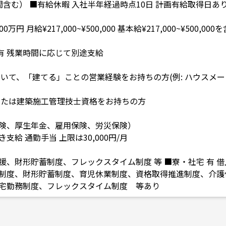
含む） ■有給休暇 入社半年経過時点10日 計画有給取得日あ
万円 月給¥217,000~¥500,000 基本給¥217,000~¥500,000
 有 残業時間に応じて別途支給
おいて、「建てる」ことの営業経験をお持ちの方(例: ハウスメ
または建築施工管理技士資格をお持ちの方
険、厚生年金、雇用保険、労災保険）
給 通勤手当 上限は30,000円/月
援、財形貯蓄制度、フレックスタイム制度 等 ■寮・社宅 有 
制度、財形貯蓄制度、育児休業制度、資格取得推進制度、介護
宅勤務制度、フレックスタイム制度 等あり