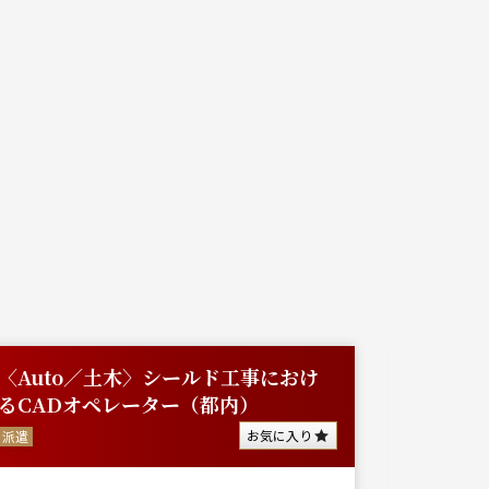
〈Auto／土木〉シールド工事におけ
【東京
るCADオペレーター（都内）
築施工管
も...
お気に入り
派遣
派遣