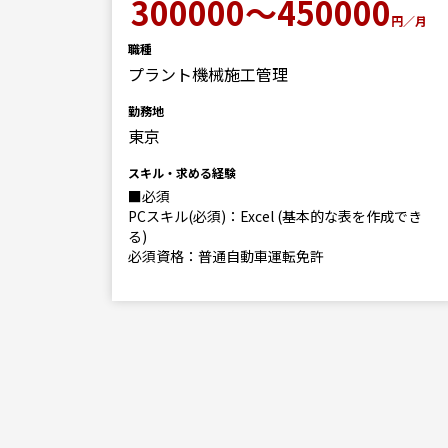
0
300000～450000
円／月
円／月
職種
プラント機械施工管理
勤務地
東京
スキル・求める経験
■必須
る)
PCスキル(必須)：Excel (基本的な表を作成でき
る)
必須資格：普通自動車運転免許