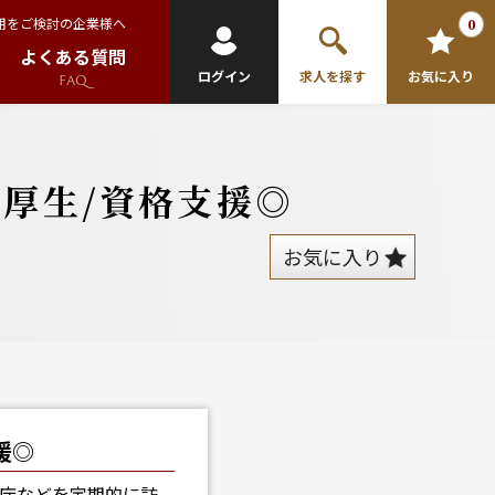
用をご検討の企業様へ
0
よくある質問
ログイン
求人を探す
お気に入り
FAQ
利厚生/資格支援◎
お気に入り
援◎
公庁などを定期的に訪