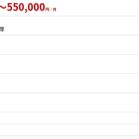
～550,000
円／月
理