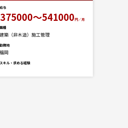
給与
375000～541000
給与
円／月
300
職種
建築（非木造）施工管理
月
勤務地
職種
福岡
建築施工
スキル・求める経験
勤務地
佐賀福岡
スキル・求
■必須資
使用ソフト・
PCスキル(必