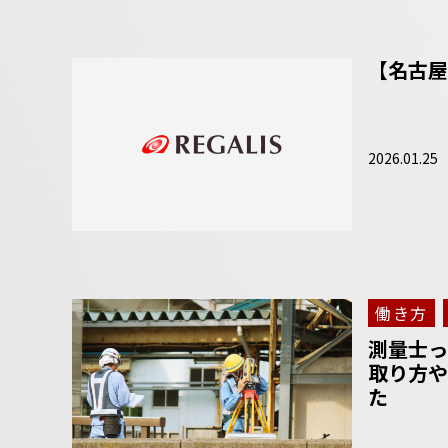
【名古屋
2026.01.25
働き方
測量士っ
取り方や
た