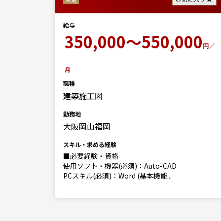
給与
0
350,000～550,000
円／月
円／
月
職種
建築施工図
勤務地
大阪岡山福岡
きる）
スキル・求める経験
■必要経験・資格
使用ソフト・機器(必須)：Auto-CAD
PCスキル(必須)：Word (基本機能...