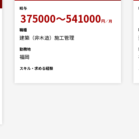
給与
375000～541000
円／月
職種
建築（非木造）施工管理
勤務地
福岡
スキル・求める経験