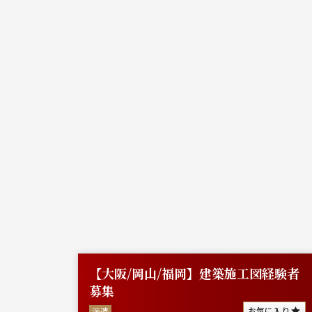
（2級
【大阪/岡山/福岡】建築施工図経験者
募集
に入り
お気に入り
派遣