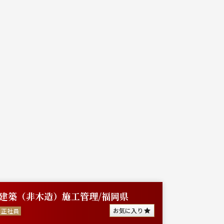
建築（非木造）施工管理/福岡県
【建築
手ゼネ
お気に入り
正社員
派遣