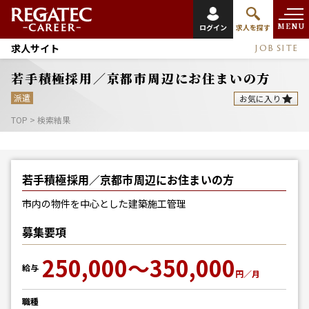
MENU
ログイン
求人を探す
求人サイト
JOB SITE
若手積極採用／京都市周辺にお住まいの方
派遣
お気に入り
TOP
>
検索結果
若手積極採用／京都市周辺にお住まいの方
市内の物件を中心とした建築施工管理
募集要項
250,000～350,000
給与
円／月
職種