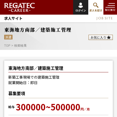
MENU
ログイン
求人を探す
求人サイト
JOB SITE
東海地方南部／建築施工管理
派遣
お気に入り
TOP
>
検索結果
東海地方南部／建築施工管理
新築工事現場での建築施工管理
就業開始日：即日
募集要項
300000~500000
給与
円／月