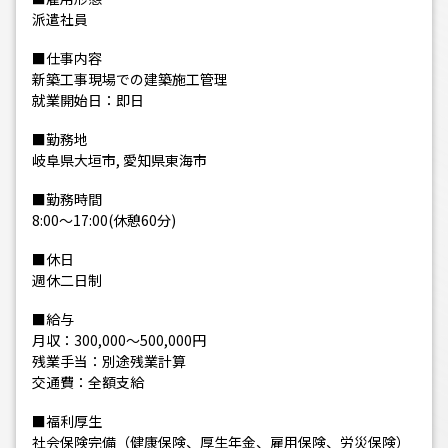
派遣社員
■仕事内容
新築工事現場での建築施工管理
就業開始日：即日
■勤務地
岐阜県大垣市, 愛知県東海市
■勤務時間
8:00～17:00(休憩60分)
■休日
週休二日制
■給与
月収：300,000～500,000円
残業手当：別途残業計算
交通費：全額支給
■福利厚生
社会保険完備（健康保険、厚生年金、雇用保険、労災保険）