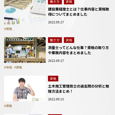
働き方
資格
建設業経理士とは？仕事内容と資格取
得についてまとめました
2022.09.27
#資格
働き方
資格
測量士ってどんな仕事？資格の取り方
や業務内容をまとめました
2022.09.27
#年収
#資格
資格
土木施工管理技士の過去問の分析と勉
強方法まとめ！
2022.09.15
#資格