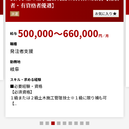
者・有資格者優遇】
お気に入り
派遣
500,000～660,000
給与
円／月
職種
発注者支援
勤務地
岐阜
スキル・求める経験
■必要経験・資格
【必須資格】
１級または２級土木施工管理技士※１級に限り補も可
【...