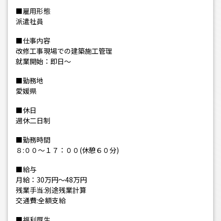
■雇用形態
派遣社員
■仕事内容
改修工事現場での建築施工管理
就業開始：即日～
■勤務地
愛媛県
■休日
週休二日制
■勤務時間
８:００～１７：００(休憩６０分)
■給与
月給：30万円～48万円
残業手当:別途残業計算
交通費:全額支給
■福利厚生