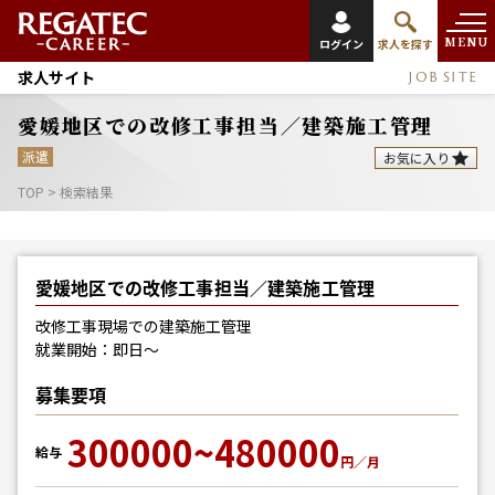
MENU
ログイン
求人を探す
求人サイト
JOB SITE
愛媛地区での改修工事担当／建築施工管理
派遣
お気に入り
TOP
>
検索結果
愛媛地区での改修工事担当／建築施工管理
改修工事現場での建築施工管理
就業開始：即日～
募集要項
300000~480000
給与
円／月