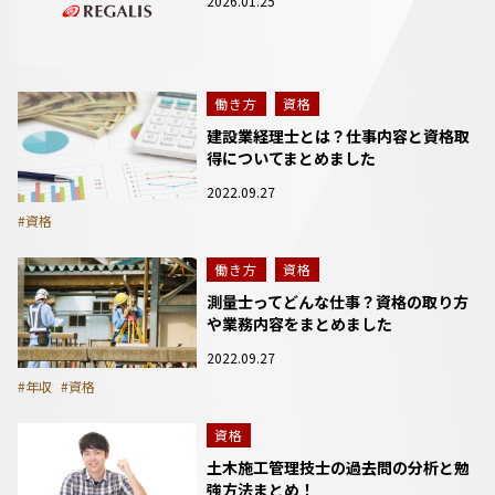
2026.01.25
働き方
資格
建設業経理士とは？仕事内容と資格取
得についてまとめました
2022.09.27
#資格
働き方
資格
測量士ってどんな仕事？資格の取り方
や業務内容をまとめました
2022.09.27
#年収
#資格
資格
土木施工管理技士の過去問の分析と勉
強方法まとめ！