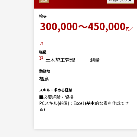
0
給与
円／月
300,000～450,000
円／
月
職種
土木施工管理
測量
勤務地
福島
スキル・求める経験
■必要経験・資格
PCスキル(必須)：Excel (基本的な表を作成でき
る)