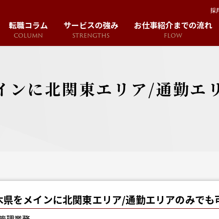
採
転職コラム
サービスの強み
お仕事紹介までの流れ
COLUMN
STRENGTHS
FLOW
インに北関東エリア/通勤エ
木県をメインに北関東エリア/通勤エリアのみでも
管理業務。