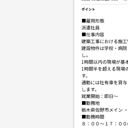
ポイント
■雇用形態
派遣社員
■仕事内容
建築工事における施工
建設物件は学校・病院
し。
1時間以内の現場が基
1時間半を超える現場
す。
通勤には社有車を貸与
します。
就業開始：即日～
■勤務地
栃木県佐野市メイン 
■勤務時間
８：００～１７：００