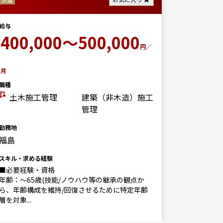
50
給与
給与
400,000～500,000
職種
円／
建築設計
勤務地
月
茨城
職種
土木施工管理
建築（非木造）施工
スキル・求
管理
勤務地
福島
スキル・求める経験
■必要経験・資格
年齢：～65歳(技能/ノウハウ等の継承の観点か
ら、年齢構成を維持/回復させるために特定年齢
層を対象...