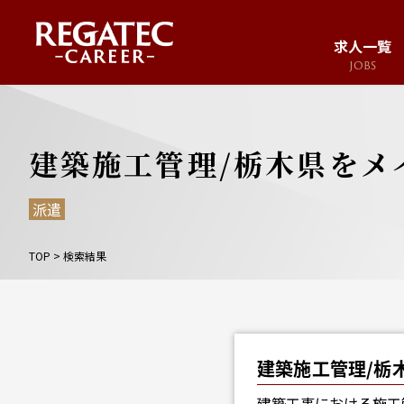
求人一覧
JOBS
求人サイト
JOB SITE
建築施工管理/栃木県をメ
派遣
TOP
>
検索結果
建築施工管理/栃
建築工事における施工