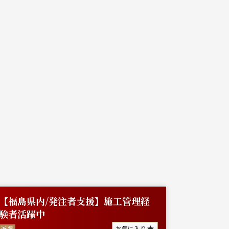
【福島県内/発注者支援】施工管理経
【茨城
験者活躍中
正社員
お気に入り
派遣