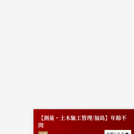
【測量・土木施工管理/福島】年齢不
問
に入り
お気に入り
派遣