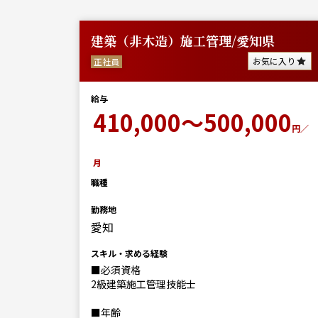
建築（非木造）施工管理/愛知県
に入り
お気に入り
正社員
給与
00
410,000～500,000
円／
円／
月
職種
勤務地
愛知
スキル・求める経験
■必須資格
2級建築施工管理技能士
■年齢