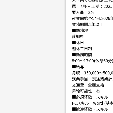
大学内での建築施工管
属：7月～ 工期：20
要人員：2名
就業開始予定日:2026年
業務期間:1年以上
■勤務地
愛知県
■休日
週休二日制
■勤務時間
8:00～17:00(休憩60分
■給与
月収：350,000～500,
残業手当：別途残業計
交通費：全額支給
昇給可能性：有
■必須経験・スキル
PCスキル：Word (基
■歓迎経験・スキル