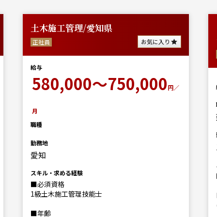
土木施工管理/愛知県
お気に入り
正社員
給与
580,000～750,000
円／
月
職種
勤務地
愛知
スキル・求める経験
■必須資格
1級土木施工管理技能士
■年齢