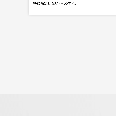
特に指定しない ～ 55才<...