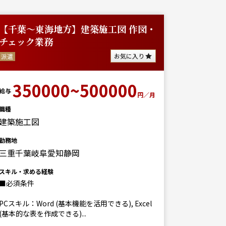
【千葉～東海地方】建築施工図 作図・
リフォ
チェック業務
正社員
お気に入り
派遣
50
給与
350000~500000
給与
円／月
職種
営業（個
職種
建築施工図
勤務地
愛知
勤務地
三重千葉岐阜愛知静岡
スキル・求
スキル・求める経験
■必須条件
PCスキル：Word (基本機能を活用できる), Excel
(基本的な表を作成できる)...