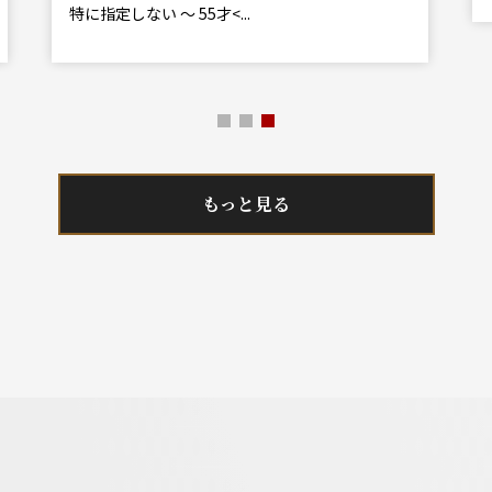
特に指定しない ～ 55才<...
もっと見る