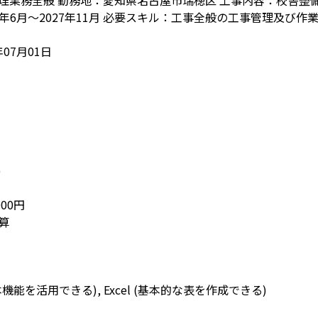
理業務全般 勤務地：愛知県名古屋市瑞穂区 工事内容：校舎整備
25年6月～2027年11月 必要スキル：工事全般の工事管理及び作
07月01日
)
000円
算
本機能を活用できる), Excel (基本的な表を作成できる)