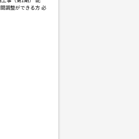
工事（第1期） 配
業間調整ができる方 必