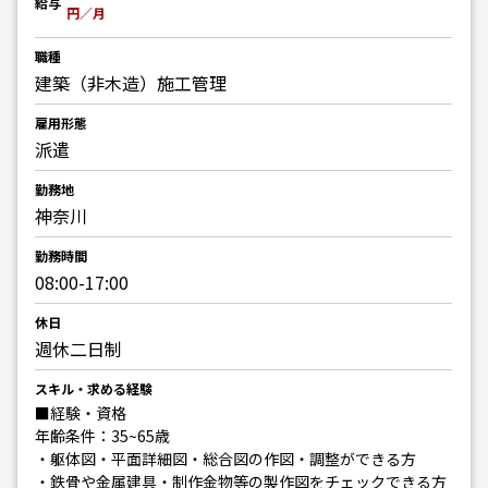
給与
円／月
職種
建築（非木造）施工管理
雇用形態
派遣
勤務地
神奈川
勤務時間
08:00-17:00
休日
週休二日制
スキル・求める経験
■経験・資格
年齢条件：35~65歳
・躯体図・平面詳細図・総合図の作図・調整ができる方
・鉄骨や金属建具・制作金物等の製作図をチェックできる方