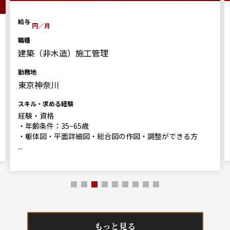
給与
円／月
職種
建築（非木造）施工管理
勤務地
東京神奈川
スキル・求める経験
経験・資格
・年齢条件：35~65歳
・躯体図・平面詳細図・総合図の作図・調整ができる方
...
もっと見る