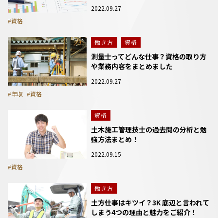
2022.09.27
#資格
働き方
資格
測量士ってどんな仕事？資格の取り方
や業務内容をまとめました
2022.09.27
#年収
#資格
資格
土木施工管理技士の過去問の分析と勉
強方法まとめ！
2022.09.15
#資格
働き方
土方仕事はキツイ？3K 底辺と言われて
しまう4つの理由と魅力をご紹介！