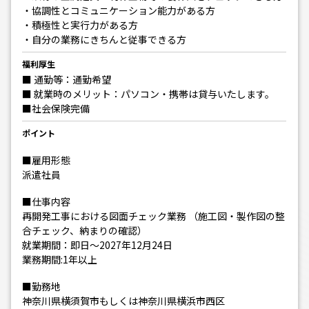
・協調性とコミュニケーション能力がある方
・積極性と実行力がある方
・自分の業務にきちんと従事できる方
福利厚生
■ 通勤等：通勤希望
■ 就業時のメリット：パソコン・携帯は貸与いたします。
■社会保険完備
ポイント
■雇用形態
派遣社員
■仕事内容
再開発工事における図面チェック業務 （施工図・製作図の整
合チェック、納まりの確認）
就業期間：即日～2027年12月24日
業務期間:1年以上
■勤務地
神奈川県横須賀市もしくは神奈川県横浜市西区