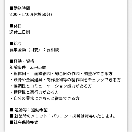
■勤務時間
8:00～17:00(休憩60分)
■休日
週休二日制
■給与
募集金額（目安）：要相談
■経験・資格
年齢条件：35~65歳
・躯体図・平面詳細図・総合図の作図・調整ができる方
・鉄骨や金属建具・制作金物等の製作図をチェックできる方
・協調性とコミュニケーション能力がある方
・積極性と実行力がある方
・自分の業務にきちんと従事できる方
■ 通勤等：通勤希望
■ 就業時のメリット：パソコン・携帯は貸与いたします。
■社会保険完備