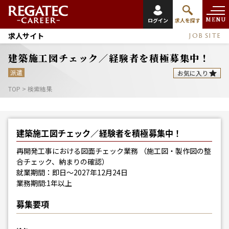
MENU
ログイン
求人を探す
求人サイト
JOB SITE
建築施工図チェック／経験者を積極募集中！
派遣
お気に入り
TOP
>
検索結果
建築施工図チェック／経験者を積極募集中！
再開発工事における図面チェック業務 （施工図・製作図の整
合チェック、納まりの確認）
就業期間：即日～2027年12月24日
業務期間:1年以上
募集要項