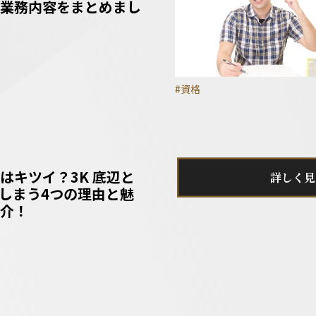
業務内容をまとめまし
#資格
はキツイ？3K 底辺と
詳しく見
しまう4つの理由と魅
介！