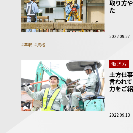
取り方や
た
2022.09.27
#年収
#資格
働き方
土方仕事
言われて
力をご紹
2022.09.13