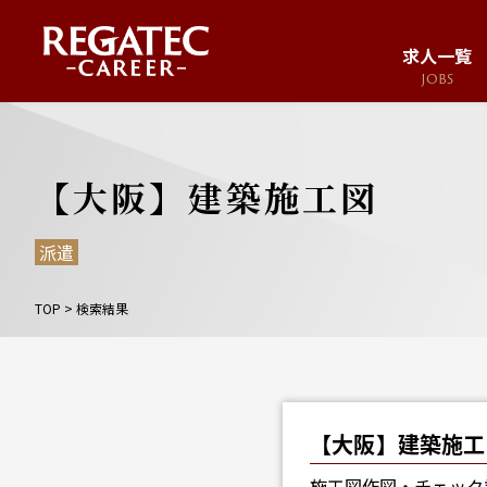
求人一覧
JOBS
求人サイト
JOB SITE
【大阪】建築施工図
派遣
TOP
>
検索結果
【大阪】建築施工
施工図作図・チェック