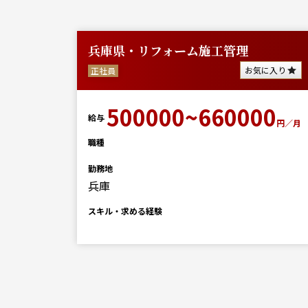
兵庫県・リフォーム施工管理
に入り
お気に入り
正社員
0
500000~660000
給与
円／月
円／月
職種
勤務地
兵庫
スキル・求める経験