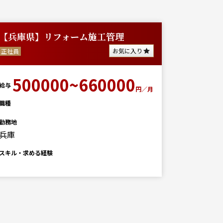
【兵庫県】リフォーム施工管理
【大阪/
開始
お気に入り
正社員
派遣
500000~660000
給与
円／月
給与
350
職種
勤務地
兵庫
月
職種
スキル・求める経験
土木
勤務地
大阪
スキル・求
■必要経