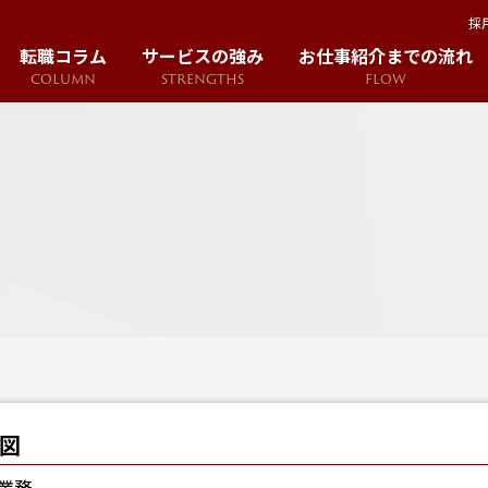
採
転職コラム
サービスの強み
お仕事紹介までの流れ
COLUMN
STRENGTHS
FLOW
図
業務