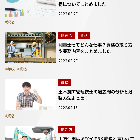
得についてまとめました
2022.09.27
#資格
働き方
資格
測量士ってどんな仕事？資格の取り方
や業務内容をまとめました
2022.09.27
#年収
#資格
資格
土木施工管理技士の過去問の分析と勉
強方法まとめ！
2022.09.15
#資格
働き方
土方仕事はキツイ？3K 底辺と言われて