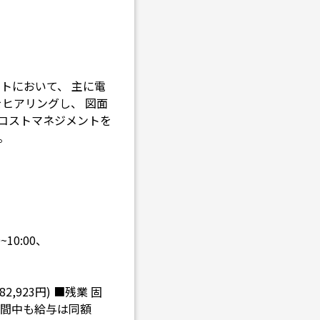
トにおいて、 主に電
ヒアリングし、 図面
コストマネジメントを
。
10:00、
282,923円) ■残業 固
試用期間中も給与は同額