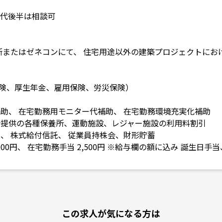
30代後半は相談可
務所またはゼネコンにて、 住宅用途以外の建築プロジェクトにお
険、厚生年金、雇用保険、労災保険）
補助、 在宅勤務用モニター代補助、 在宅勤務環境充実化補助
合提供の各種保養所、運動施設、レジャー施設の利用料割引
金、 株式給付信託、 従業員持株会、財形貯蓄
000円、 在宅勤務手当 2,500円 ※給与欄の額に込み 誕生日
この求人が気になる方は