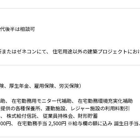
30代後半は相談可
務所またはゼネコンにて、 住宅用途以外の建築プロジェクトにお
険、厚生年金、雇用保険、労災保険）
補助、 在宅勤務用モニター代補助、 在宅勤務環境充実化補助
合提供の各種保養所、運動施設、レジャー施設の利用料割引
金、 株式給付信託、 従業員持株会、財形貯蓄
000円、 在宅勤務手当 2,500円 ※給与欄の額に込み 誕生日