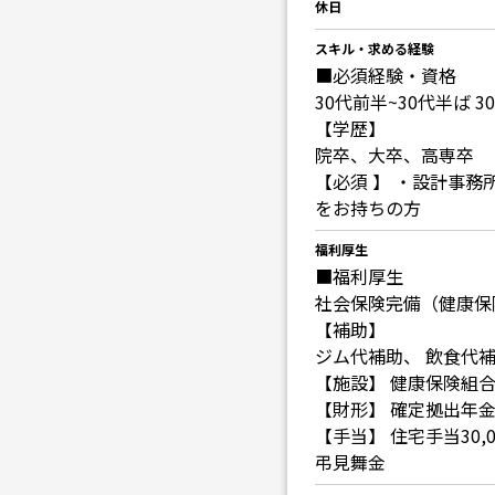
休日
スキル・求める経験
■必須経験・資格
30代前半~30代半ば 
【学歴】
院卒、大卒、高専卒
【必須 】 ・設計事
をお持ちの方
福利厚生
■福利厚生
社会保険完備（健康保
【補助】
ジム代補助、 飲食代
【施設】 健康保険組
【財形】 確定拠出年
【手当】 住宅手当30,
弔見舞金