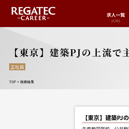
求人一覧
JOBS
求人サイト
JOB SITE
【東京】建築PJの上流で
正社員
TOP
>
検索結果
【東京】建築PJ
生産施設学校、公共施