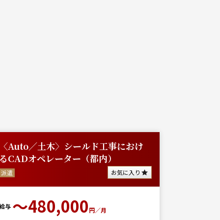
〈Auto／土木〉シールド工事におけ
【東京
るCADオペレーター（都内）
築施工管
も...
お気に入り
派遣
派遣
〜480,000
給与
円／月
給与