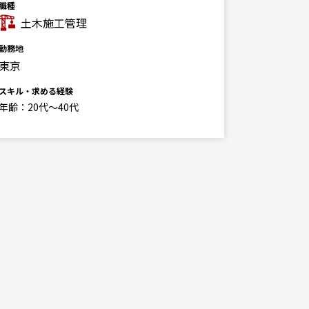
350
職種
土木施工管理
勤務地
月
東京
職種
建築（非
スキル・求める経験
年齢：20代～40代
勤務地
東京
スキル・求
■必要経
PCスキル(
Excel (