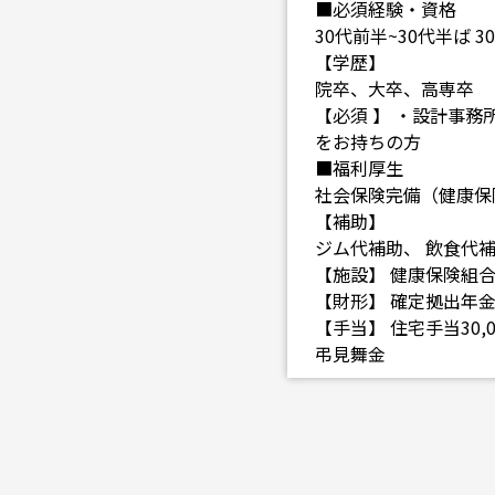
■必須経験・資格
30代前半~30代半ば 
【学歴】
院卒、大卒、高専卒
【必須 】 ・設計事
をお持ちの方
■福利厚生
社会保険完備（健康保
【補助】
ジム代補助、 飲食代
【施設】 健康保険組
【財形】 確定拠出年
【手当】 住宅手当30,
弔見舞金