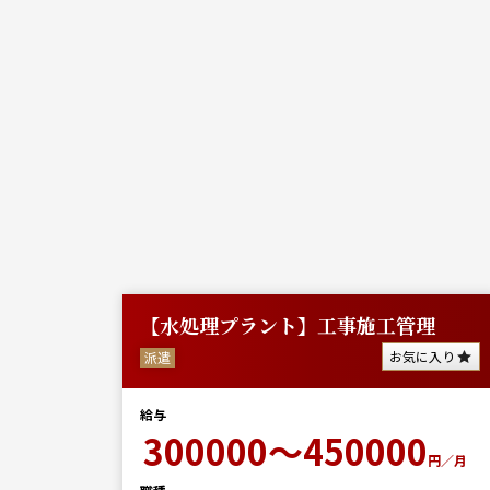
勤務
【水処理プラント】工事施工管理
に入り
お気に入り
派遣
給与
0
300000～450000
円／月
円／月