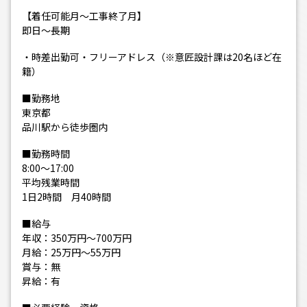
【着任可能月～工事終了月】
即日～長期
・時差出勤可・フリーアドレス（※意匠設計課は20名ほど在
籍）
■勤務地
東京都
品川駅から徒歩圏内
■勤務時間
8:00～17:00
平均残業時間
1日2時間 月40時間
■給与
年収：350万円～700万円
月給：25万円～55万円
賞与：無
昇給：有