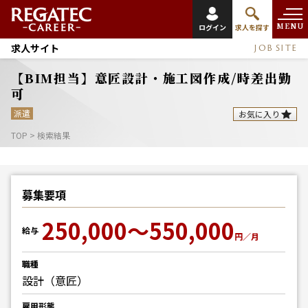
MENU
ログイン
求人を探す
求人サイト
JOB SITE
【BIM担当】意匠設計・施工図作成/時差出勤
可
派遣
お気に入り
TOP
>
検索結果
募集要項
250,000～550,000
給与
円／月
職種
設計（意匠）
雇用形態