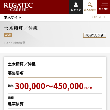
MENU
ログイン
求人を探す
求人サイト
JOB SITE
土木積算／沖縄
派遣
お気に入り
TOP
>
検索結果
土木積算／沖縄
募集要項
300,000～450,000
給与
円／月
職種
建築積算