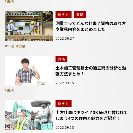
#資格
働き方
資格
測量士ってどんな仕事？資格の取り方
や業務内容をまとめました
2022.09.27
#年収
#資格
資格
土木施工管理技士の過去問の分析と勉
強方法まとめ！
2022.09.15
#資格
働き方
土方仕事はキツイ？3K 底辺と言われて
しまう4つの理由と魅力をご紹介！
2022.09.13