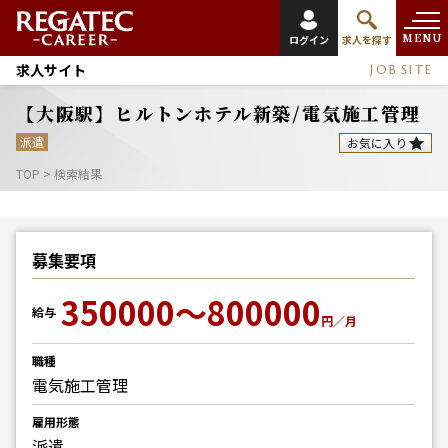
MENU
ログイン
求人を探す
求人サイト
JOB SITE
【大阪駅】ヒルトンホテル新築/電気施工管理
派遣
お気に入り
TOP
>
検索結果
募集要項
350000～800000
給与
円／月
職種
電気施工管理
雇用形態
派遣