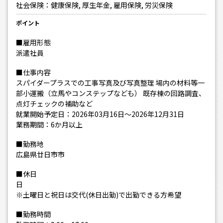
社会保険：健康保険, 厚生年金, 雇用保険, 労災保険
ポイント
■雇用形態
派遣社員
■仕事内容
スパイダープラスでの工事写真及び写真整理 場内の材料等一
部小運搬（立馬やコンステップなども） 既存棟の回路調査、
点灯チェックの補助など
就業開始予定日：2026年03月16日～2026年12月31日
業務期間：6か月以上
■勤務地
広島県廿日市市
■休日
日
※土曜日と祝日は交代(休日出勤)で出勤できる方希望
■勤務時間