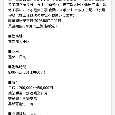
て業務を振り分けます。 勤務地：東京都大田区蒲田 工事：改
修工事における電気工事 夜勤：スポットであり 工期：3ヶ月
程度（竣工後は次の現場へお願いします）
就業開始予定日:2026年07月01日
業務期間:3か月以上資格(歓迎)
■勤務地
東京都大田区
■休日
週休二日制
■勤務時間
8:00～17:00(休憩60分)
■給与
月収：200,000～450,000円
残業手当：別途残業計算
交通費：全額支給
昇給可能性：有
■必須経験・スキル