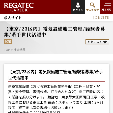
MENU
ログイン
求人を探す
求人サイト
JOB SITE
【東京/23区内】電気設備施工管理/経験者募
集/若手世代活躍中
派遣
お気に入り
TOP
>
検索結果
【東京/23区内】電気設備施工管理/経験者募集/若手
世代活躍中
建築電気設備における施工管理業務全般（工程・品質・写
真・安全管理、書類作成、打ち合わせなど）※ご経験に応じ
て業務を振り分けます。 勤務地：東京都大田区蒲田 工事：改
修工事における電気工事 夜勤：スポットであり 工期：3ヶ月
程度（竣工後は次の現場へお願いします）
就業開始予定日:2026年07月01日