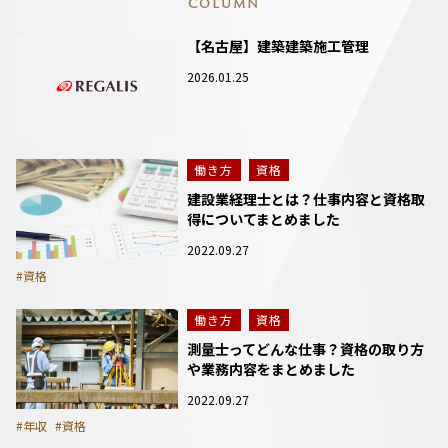
COLUMN
【名古屋】建築建築施工管理
2026.01.25
働き方
資格
建設業経理士とは？仕事内容と資格取
得についてまとめました
2022.09.27
#資格
働き方
資格
測量士ってどんな仕事？資格の取り方
や業務内容をまとめました
2022.09.27
#年収
#資格