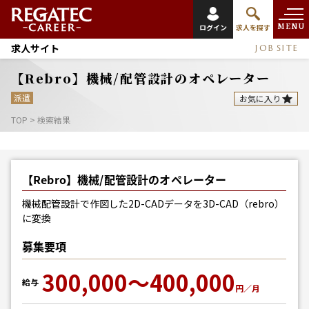
MENU
ログイン
求人を探す
求人サイト
JOB SITE
【Rebro】機械/配管設計のオペレーター
派遣
お気に入り
TOP
>
検索結果
【Rebro】機械/配管設計のオペレーター
機械配管設計で作図した2D-CADデータを3D-CAD（rebro）
に変換
募集要項
300,000～400,000
給与
円／月